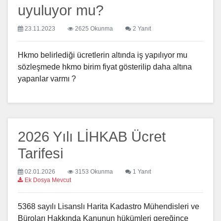
uyuluyor mu?
23.11.2023
2625 Okunma
2 Yanıt
Hkmo belirlediği ücretlerin altında iş yapılıyor mu
sözleşmede hkmo birim fiyat gösterilip daha altına
yapanlar varmı ?
2026 Yılı LİHKAB Ücret
Tarifesi
02.01.2026
3153 Okunma
1 Yanıt
Ek Dosya Mevcut
5368 sayılı Lisanslı Harita Kadastro Mühendisleri ve
Büroları Hakkında Kanunun hükümleri gereğince