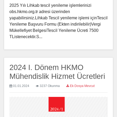
2025 Yılı Lihkab tescil yenileme işlemlerinizi
obs.hkmo.org.tr adresi üzerinden
yapabilirsiniz.Lihkab Tescil yenileme işlemi içinTescil
Yenileme Başvuru Formu (Ekten indirilebilir)Vergi
Mükellefiyet BelgesiTescil Yenileme Ücreti 7500
TListenecektir.S...
2024 I. Dönem HKMO
Mühendislik Hizmet Ücretleri
01.01.2024
3237 Okunma
Ek Dosya Mevcut