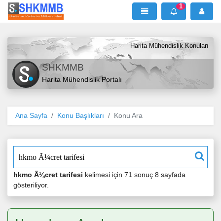
1
SHKMMB
MenÜ
Mesaj
Harita Mühendislik Konuları
SHKMMB
Harita Mühendislik Portalı
Ana Sayfa
Konu Başlıkları
Konu Ara
"
hkmo Ã¼cret tarifesi
kelimesi için 71 sonuç 8 sayfada
gösteriliyor.