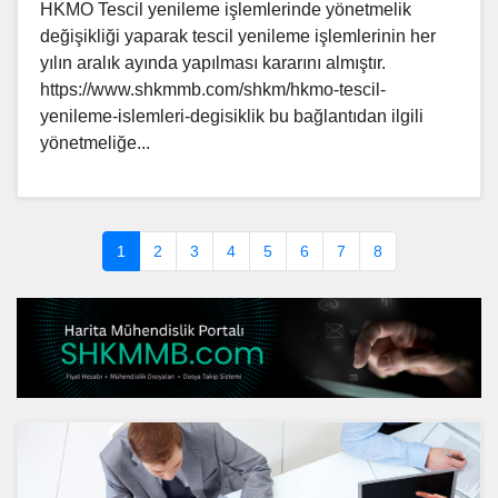
HKMO Tescil yenileme işlemlerinde yönetmelik
değişikliği yaparak tescil yenileme işlemlerinin her
yılın aralık ayında yapılması kararını almıştır.
https://www.shkmmb.com/shkm/hkmo-tescil-
yenileme-islemleri-degisiklik bu bağlantıdan ilgili
yönetmeliğe...
1
2
3
4
5
6
7
8