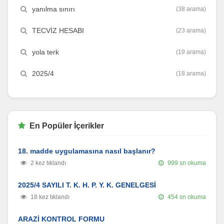
yanılma sınırı
(38 arama)
TECVİZ HESABI
(23 arama)
yola terk
(19 arama)
2025/4
(18 arama)
En Popüler İçerikler
18. madde uygulamasına nasıl başlanır?
2 kez tıklandı
999 sn okuma
2025/4 SAYILI T. K. H. P. Y. K. GENELGESİ
18 kez tıklandı
454 sn okuma
ARAZİ KONTROL FORMU