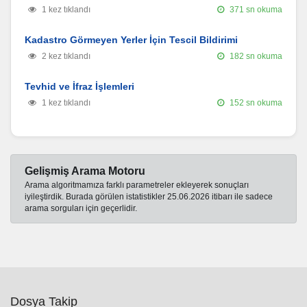
1 kez tıklandı
371 sn okuma
Kadastro Görmeyen Yerler İçin Tescil Bildirimi
2 kez tıklandı
182 sn okuma
Tevhid ve İfraz İşlemleri
1 kez tıklandı
152 sn okuma
Gelişmiş Arama Motoru
Arama algoritmamıza farklı parametreler ekleyerek sonuçları
iyileştirdik. Burada görülen istatistikler 25.06.2026 itibarı ile sadece
arama sorguları için geçerlidir.
Dosya Takip