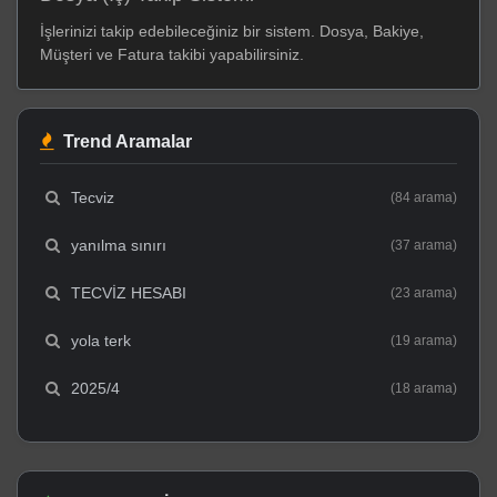
İşlerinizi takip edebileceğiniz bir sistem. Dosya, Bakiye,
Müşteri ve Fatura takibi yapabilirsiniz.
Trend Aramalar
Tecviz
(84 arama)
yanılma sınırı
(37 arama)
TECVİZ HESABI
(23 arama)
yola terk
(19 arama)
2025/4
(18 arama)