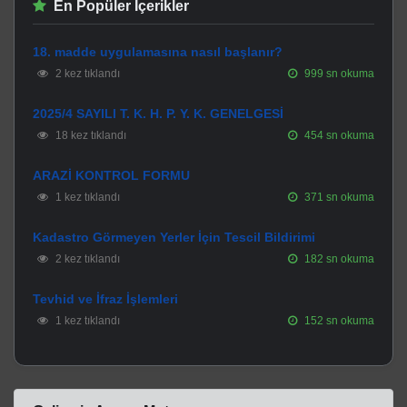
En Popüler İçerikler
18. madde uygulamasına nasıl başlanır?
2 kez tıklandı
999 sn okuma
2025/4 SAYILI T. K. H. P. Y. K. GENELGESİ
18 kez tıklandı
454 sn okuma
ARAZİ KONTROL FORMU
1 kez tıklandı
371 sn okuma
Kadastro Görmeyen Yerler İçin Tescil Bildirimi
2 kez tıklandı
182 sn okuma
Tevhid ve İfraz İşlemleri
1 kez tıklandı
152 sn okuma