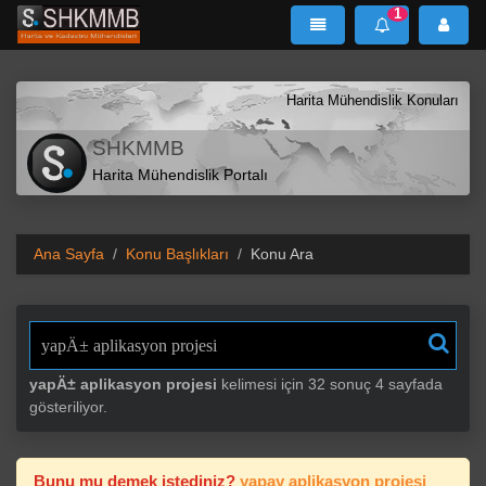
1
SHKMMB
MenÜ
Mesaj
Harita Mühendislik Konuları
SHKMMB
Harita Mühendislik Portalı
Ana Sayfa
Konu Başlıkları
Konu Ara
"
yapÄ± aplikasyon projesi
kelimesi için 32 sonuç 4 sayfada
gösteriliyor.
Bunu mu demek istediniz?
yapay aplikasyon projesi