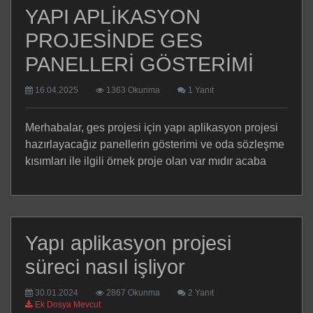
YAPI APLİKASYON
PROJESİNDE GES
PANELLERİ GÖSTERİMİ
16.04.2025
1363 Okunma
1 Yanıt
Merhabalar, ges projesi için yapı aplikasyon projesi
hazırlayacağız panellerin gösterimi ve oda sözleşme
kısımları ile ilgili örnek proje olan var mıdır acaba
Yapı aplikasyon projesi
süreci nasıl işliyor
30.01.2024
2867 Okunma
2 Yanıt
Ek Dosya Mevcut