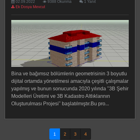
02.09.2022
9388 Okunma
1 Yanıt
Ek Dosya Mevcut
Bina ve bağımsız bölümlerin geometrisinin 3 boyutlu
dijital ortamda yönetilmesi amacıyla çeşitli çalışmalar
yapılmış ve bunun sonucunda 2020 yılında "3B Şehir
Modelleri Üretimi ve 3B Kadastro Altlıklarının
Oluşturulması Projesi" başlatılmıştır.Bu pro...
1
2
3
4