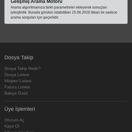
Gelişmiş Arama Motoru
Arama algoritmamıza farklı parametreler ekleyerek sonuçları
iyileştirdik. Burada görülen istatistikler 25.06.2026 itibarı ile sadece
arama sorguları için geçerlidir.
Dosya Takip
Dosya Takip Nedir?
Dosya Listesi
Müşteri Listesi
Fatura Listesi
Bakiye Özeti
Üye İşlemleri
Oturum Aç
Kayıt Ol