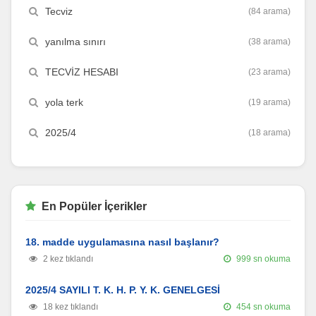
Tecviz
(84 arama)
yanılma sınırı
(38 arama)
TECVİZ HESABI
(23 arama)
yola terk
(19 arama)
2025/4
(18 arama)
En Popüler İçerikler
18. madde uygulamasına nasıl başlanır?
2 kez tıklandı
999 sn okuma
2025/4 SAYILI T. K. H. P. Y. K. GENELGESİ
18 kez tıklandı
454 sn okuma