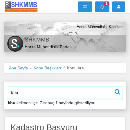
1
SHKMMB
MenÜ
Mesaj
Harita Mühendislik Konuları
SHKMMB
Harita Mühendislik Portalı
Ana Sayfa
Konu Başlıkları
Konu Ara
"
kbu
kelimesi için 7 sonuç 1 sayfada gösteriliyor.
Kadastro Başvuru