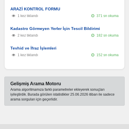
ARAZİ KONTROL FORMU
1 kez tıklandı
371 sn okuma
Kadastro Görmeyen Yerler İçin Tescil Bildirimi
2 kez tıklandı
182 sn okuma
Tevhid ve İfraz İşlemleri
1 kez tıklandı
152 sn okuma
Gelişmiş Arama Motoru
Arama algoritmamıza farklı parametreler ekleyerek sonuçları
iyileştirdik. Burada görülen istatistikler 25.06.2026 itibarı ile sadece
arama sorguları için geçerlidir.