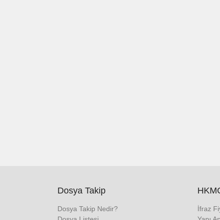
Dosya Takip
HKMO
Dosya Takip Nedir?
İfraz F
Dosya Listesi
Yapı Ap