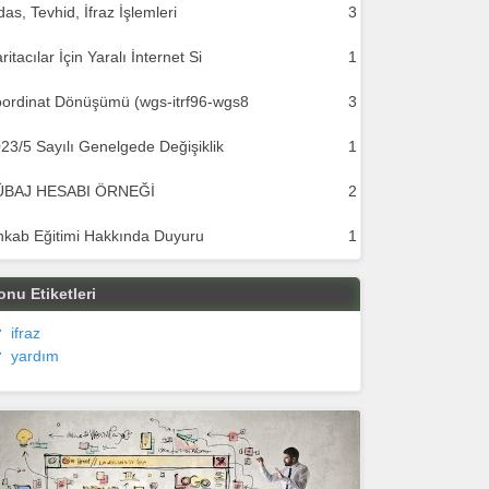
das, Tevhid, İfraz İşlemleri
3
ritacılar İçin Yaralı İnternet Si
1
ordinat Dönüşümü (wgs-itrf96-wgs8
3
23/5 Sayılı Genelgede Değişiklik
1
ÜBAJ HESABI ÖRNEĞİ
2
hkab Eğitimi Hakkında Duyuru
1
onu Etiketleri
ifraz
yardım