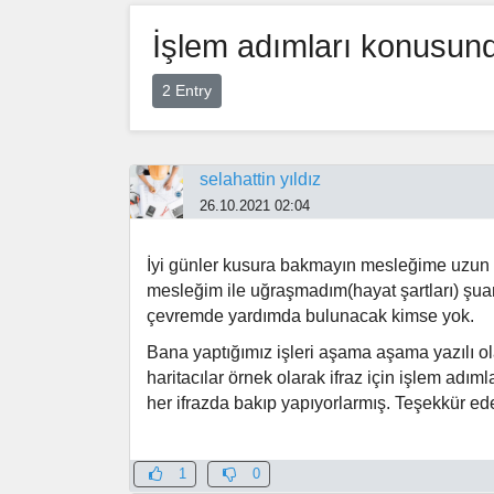
İşlem adımları konusun
2 Entry
selahattin yıldız
26.10.2021 02:04
İyi günler kusura bakmayın mesleğime uzun 
mesleğim ile uğraşmadım(hayat şartları) şuan
çevremde yardımda bulunacak kimse yok.
Bana yaptığımız işleri aşama aşama yazılı
haritacılar örnek olarak ifraz için işlem ad
her ifrazda bakıp yapıyorlarmış. Teşekkür ed
1
0