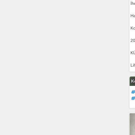
İh
Ha
Ko
20
K
Li
K