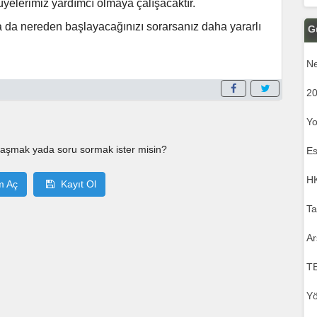
yelerimiz yardımcı olmaya çalışacaktır.
 ya da nereden başlayacağınızı sorarsanız daha yararlı
G
Ne
20
Yo
laşmak yada soru sormak ister misin?
Es
HK
m Aç
Kayıt Ol
Ta
Ar
T
Yö