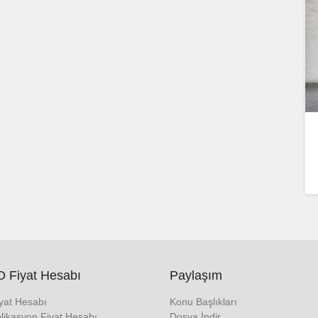
 Fiyat Hesabı
Paylaşım
iyat Hesabı
Konu Başlıkları
likasyon Fiyat Hesabı
Dosya İndir