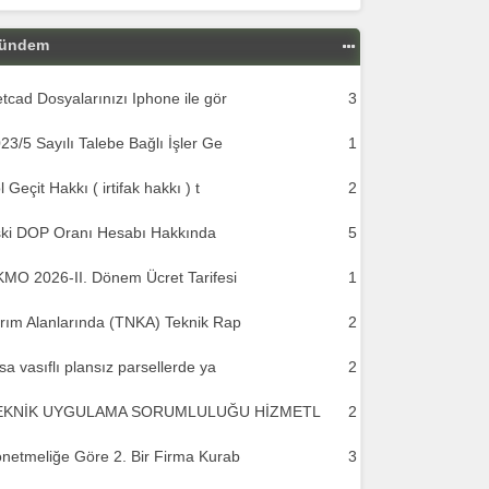
ündem
tcad Dosyalarınızı Iphone ile gör
3
23/5 Sayılı Talebe Bağlı İşler Ge
1
l Geçit Hakkı ( irtifak hakkı ) t
2
ki DOP Oranı Hesabı Hakkında
5
MO 2026-II. Dönem Ücret Tarifesi
1
rım Alanlarında (TNKA) Teknik Rap
2
sa vasıflı plansız parsellerde ya
2
EKNİK UYGULAMA SORUMLULUĞU HİZMETL
2
netmeliğe Göre 2. Bir Firma Kurab
3