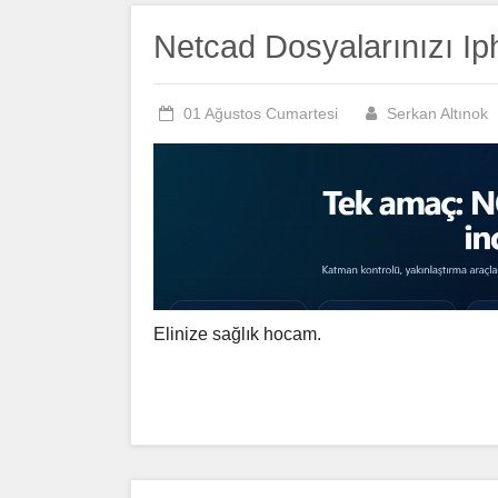
Netcad Dosyalarınızı Ip
01 Ağustos Cumartesi
Serkan Altınok
Elinize sağlık hocam.