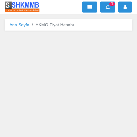
1
SHKMMB
MenÜ
Mesaj
Ana Sayfa
HKMO Fiyat Hesabı