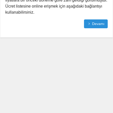
fiyatlara bir önceki döneme göre zam geldiği görülmüştür.
Ücret listesine online erişmek için aşağıdaki bağlantıyı
kullanabilirsiniz.
Devamı