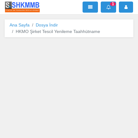
1
SHKMMB
MenÜ
Mesaj
Ana Sayfa
Dosya İndir
HKMO Şirket Tescil Yenileme Taahhütname