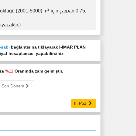
2
üyüklüğü (2001-5000) m
için çarpan 0.75,
yacaktır.)
esabı
bağlantısına tıklayarak I-İMAR PLAN
t hesaplaması yapabilirsiniz.
oza
%11
Oranında zam gelmiştir.
Son Dönem
II. Poz