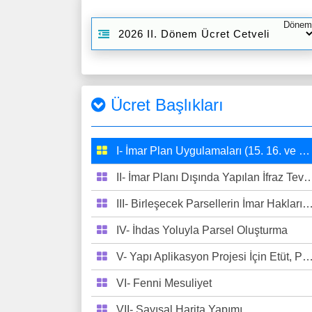
Dönem
Ücret Başlıkları
I- İmar Plan Uygulamaları (15. 16. ve 18. Mad. Uyg.)
II- İmar Planı Dışında Yapılan İfraz Tevhit İşlemi
III- Birleşecek Parsellerin İmar Haklarının Tespiti
IV- İhdas Yoluyla Parsel Oluşturma
V- Yapı Aplikasyon Projesi İçin Etüt, Proje ve Uyg.
VI- Fenni Mesuliyet
VII- Sayısal Harita Yapımı