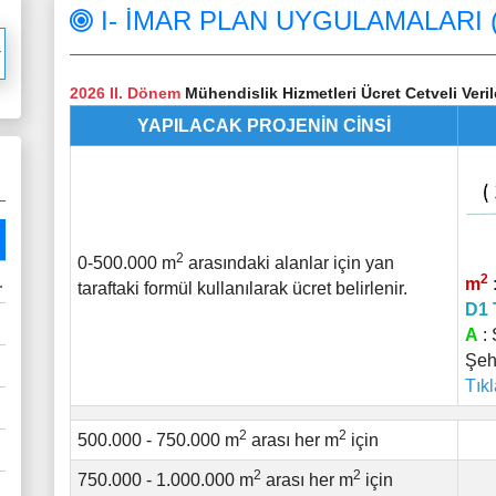
I- İMAR PLAN UYGULAMALARI (
2026 II. Dönem
Mühendislik Hizmetleri Ücret Cetveli Veril
YAPILACAK PROJENİN CİNSİ
2
0-500.000 m
arasındaki alanlar için yan
2
m
taraftaki formül kullanılarak ücret belirlenir.
D1 
A
: 
Şeh
Tık
2
2
500.000 - 750.000 m
arası her m
için
2
2
750.000 - 1.000.000 m
arası her m
için