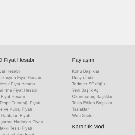
 Fiyat Hesabı
Paylaşım
iyat Hesabı
Konu Başlıkları
likasyon Fiyat Hesabı
Dosya İndir
Mesul Fiyat Hesabı
Terimler SÖzlüğü
ndırma Fiyat Hesabı
Yeni Başlık Aç
 Fiyat Hesabı
Okunmamış Başlıklar
espit Tutanağı Fiyatı
Takip Edilen Başlıklar
e ve Kübaj Fiyatı
Taslaklar
 Haritaları Fiyatı
Web Siteler
tırma Haritaları Fiyatı
Karanlık Mod
Hakkı Tesisi Fiyatı
h Haritaları Fiyatı