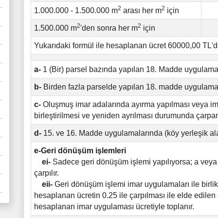
2
2
1.000.000 - 1.500.000 m
arası her m
için
2
2
1.500.000 m
'den sonra her m
için
Yukarıdaki formül ile hesaplanan ücret 60000,00 TL'
a-
1 (Bir) parsel bazında yapılan 18. Madde uygulamal
b-
Birden fazla parselde yapılan 18. madde uygulamal
c-
Oluşmuş imar adalarında ayırma yapılması veya ima
birleştirilmesi ve yeniden ayrılması durumunda çarpan
d-
15. ve 16. Madde uygulamalarında (köy yerleşik alan
e-Geri dönüşüm işlemleri
ei-
Sadece geri dönüşüm işlemi yapılıyorsa; a veya
çarpılır.
eii-
Geri dönüşüm işlemi imar uygulamaları ile birli
hesaplanan ücretin 0.25 ile çarpılması ile elde edil
hesaplanan imar uygulaması ücretiyle toplanır.