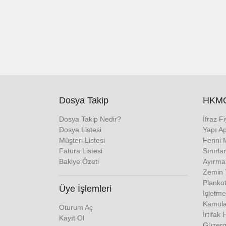
Dosya Takip
HKMO
Dosya Takip Nedir?
İfraz F
Dosya Listesi
Yapı Ap
Müşteri Listesi
Fenni 
Fatura Listesi
Sınırla
Bakiye Özeti
Ayırma
Zemin T
Plankot
Üye İşlemleri
İşletme
Kamulaş
Oturum Aç
İrtifak 
Kayıt Ol
Güzerga