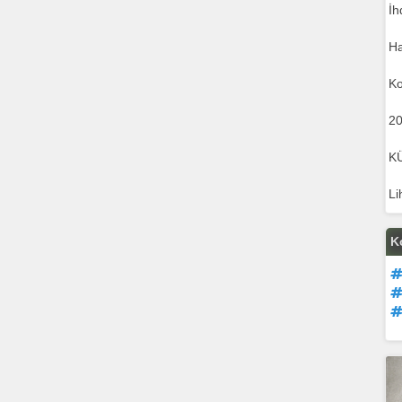
İh
Ha
Ko
20
K
Li
K