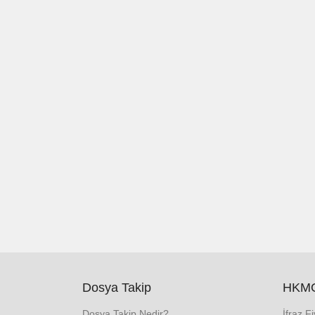
Dosya Takip
HKMO
Dosya Takip Nedir?
İfraz F