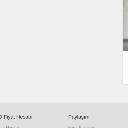
 Fiyat Hesabı
Paylaşım
iyat Hesabı
Konu Başlıkları