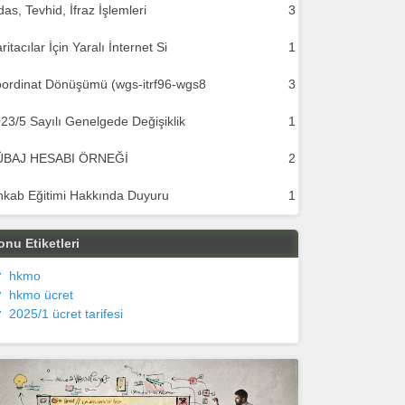
das, Tevhid, İfraz İşlemleri
3
ritacılar İçin Yaralı İnternet Si
1
ordinat Dönüşümü (wgs-itrf96-wgs8
3
23/5 Sayılı Genelgede Değişiklik
1
ÜBAJ HESABI ÖRNEĞİ
2
hkab Eğitimi Hakkında Duyuru
1
onu Etiketleri
hkmo
hkmo ücret
2025/1 ücret tarifesi