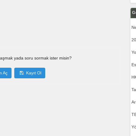
G
Ne
20
Yo
laşmak yada soru sormak ister misin?
Es
m Aç
Kayıt Ol
HK
Ta
Ar
T
Yö