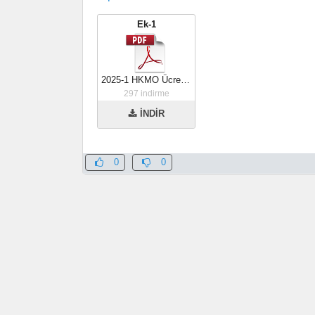
Ek-1
2025-1 HKMO Ücret Tarifesi
297
indirme
İNDİR
0
0