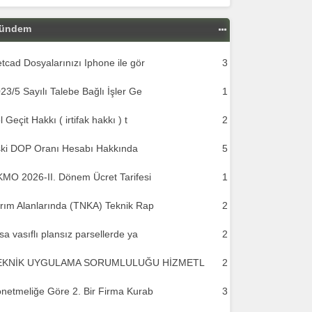
ündem
tcad Dosyalarınızı Iphone ile gör
3
23/5 Sayılı Talebe Bağlı İşler Ge
1
l Geçit Hakkı ( irtifak hakkı ) t
2
ki DOP Oranı Hesabı Hakkında
5
MO 2026-II. Dönem Ücret Tarifesi
1
rım Alanlarında (TNKA) Teknik Rap
2
sa vasıflı plansız parsellerde ya
2
EKNİK UYGULAMA SORUMLULUĞU HİZMETL
2
netmeliğe Göre 2. Bir Firma Kurab
3