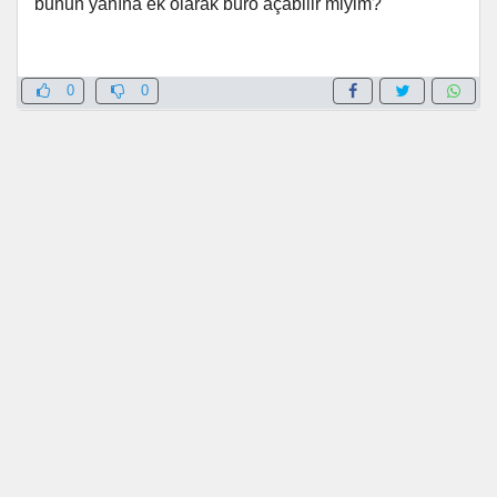
bunun yanına ek olarak büro açabilir miyim?
0
0