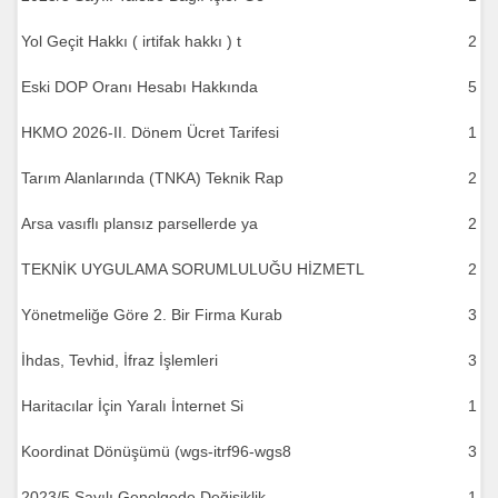
Yol Geçit Hakkı ( irtifak hakkı ) t
2
Eski DOP Oranı Hesabı Hakkında
5
HKMO 2026-II. Dönem Ücret Tarifesi
1
Tarım Alanlarında (TNKA) Teknik Rap
2
Arsa vasıflı plansız parsellerde ya
2
TEKNİK UYGULAMA SORUMLULUĞU HİZMETL
2
Yönetmeliğe Göre 2. Bir Firma Kurab
3
İhdas, Tevhid, İfraz İşlemleri
3
Haritacılar İçin Yaralı İnternet Si
1
Koordinat Dönüşümü (wgs-itrf96-wgs8
3
2023/5 Sayılı Genelgede Değişiklik
1