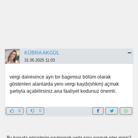
KÜBRA AKGÜL
31.05.2025 11:03
vergi dairesince ayrı bır bagımsız bölüm olarak
gösterılen alanlarda yenı vergı kaydı(shkm) açmak
şartıyla açabilirsiniz.ana faaliyet kodunuz önemli.
0
0
Bu konuda görüşlerini paylaşmak yada soru sormak ister misin?