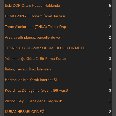
Eski DOP Oranı Hesabı Hakkında
5
HKMO 2026-II. Dönem Ücret Tarifesi
1
Tarım Alanlarında (TNKA) Teknik Rap
2
Arsa vasıflı plansız parsellerde ya
2
TEKNİK UYGULAMA SORUMLULUĞU HİZMETL
2
Yönetmeliğe Göre 2. Bir Firma Kurab
3
İhdas, Tevhid, İfraz İşlemleri
3
Haritacılar İçin Yaralı İnternet Si
1
Koordinat Dönüşümü (wgs-itrf96-wgs8
3
2023/5 Sayılı Genelgede Değişiklik
1
KÜBAJ HESABI ÖRNEĞİ
2