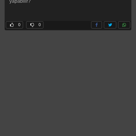
yapabilir?
0
0