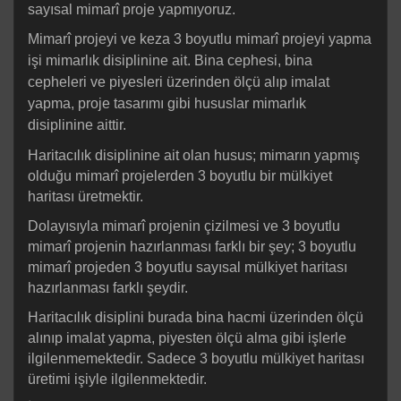
sayısal mimarî proje yapmıyoruz.
Mimarî projeyi ve keza 3 boyutlu mimarî projeyi yapma
işi mimarlık disiplinine ait. Bina cephesi, bina
cepheleri ve piyesleri üzerinden ölçü alıp imalat
yapma, proje tasarımı gibi hususlar mimarlık
disiplinine aittir.
Haritacılık disiplinine ait olan husus; mimarın yapmış
olduğu mimarî projelerden 3 boyutlu bir mülkiyet
haritası üretmektir.
Dolayısıyla mimarî projenin çizilmesi ve 3 boyutlu
mimarî projenin hazırlanması farklı bir şey; 3 boyutlu
mimarî projeden 3 boyutlu sayısal mülkiyet haritası
hazırlanması farklı şeydir.
Haritacılık disiplini burada bina hacmi üzerinden ölçü
alınıp imalat yapma, piyesten ölçü alma gibi işlerle
ilgilenmemektedir. Sadece 3 boyutlu mülkiyet haritası
üretimi işiyle ilgilenmektedir.