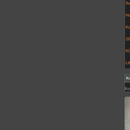
İh
Ha
Ko
20
K
Li
K
Kon