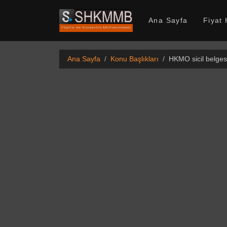
SHKMMB
Ana Sayfa
Fiyat
Ana Sayfa
Konu Başlıkları
HKMO sicil belges