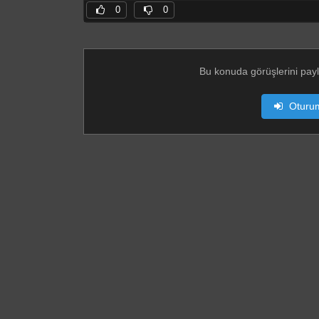
0
0
Bu konuda görüşlerini pay
Oturu