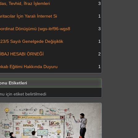
das, Tevhid, İfraz İşlemleri
3
ritacılar İçin Yaralı İnternet Si
1
ordinat Dönüşümü (wgs-itrf96-wgs8
3
23/5 Sayılı Genelgede Değişiklik
1
ÜBAJ HESABI ÖRNEĞİ
2
hkab Eğitimi Hakkında Duyuru
1
onu Etiketleri
u için etiket belirtilmedi