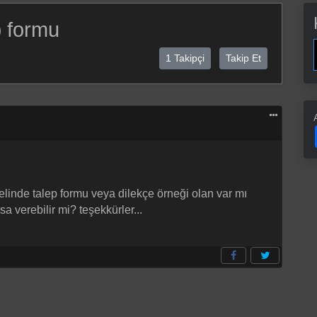
p formu
1 Takipçi
Takip Et
elinde talep formu veya dilekçe örneği olan var mı
 verebilir mi? teşekkürler...