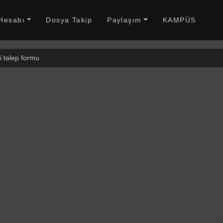
 Hesabı
Dosya Takip
Paylaşım
KAMPÜS
i talep formu