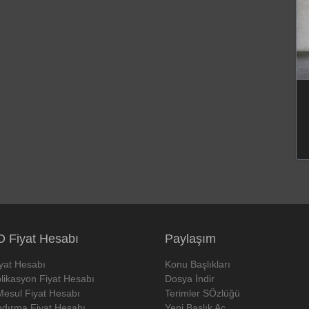
 Fiyat Hesabı
Paylaşım
iyat Hesabı
Konu Başlıkları
likasyon Fiyat Hesabı
Dosya İndir
Mesul Fiyat Hesabı
Terimler SÖzlüğü
ndırma Fiyat Hesabı
Yeni Başlık Aç