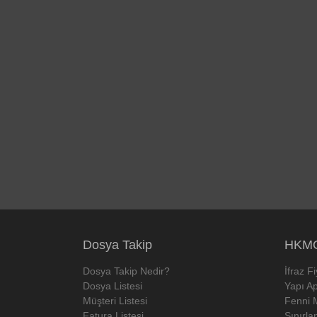
Dosya Takip
HKMO
Dosya Takip Nedir?
İfraz F
Dosya Listesi
Yapı Ap
Müşteri Listesi
Fenni 
Fatura Listesi
Sınırla