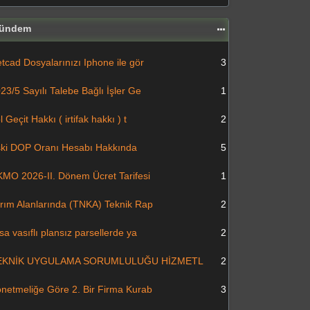
ündem
tcad Dosyalarınızı Iphone ile gör
3
23/5 Sayılı Talebe Bağlı İşler Ge
1
l Geçit Hakkı ( irtifak hakkı ) t
2
ki DOP Oranı Hesabı Hakkında
5
MO 2026-II. Dönem Ücret Tarifesi
1
rım Alanlarında (TNKA) Teknik Rap
2
sa vasıflı plansız parsellerde ya
2
EKNİK UYGULAMA SORUMLULUĞU HİZMETL
2
netmeliğe Göre 2. Bir Firma Kurab
3