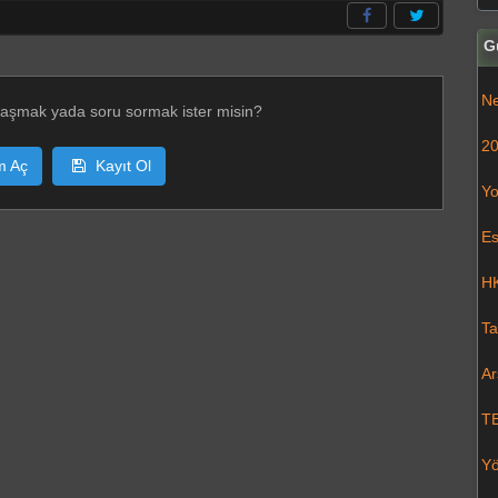
G
Ne
laşmak yada soru sormak ister misin?
20
m Aç
Kayıt Ol
Yo
Es
HK
Ta
Ar
T
Yö