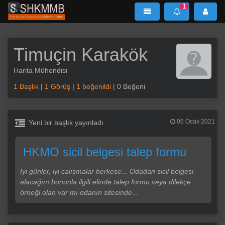
1
SHKMMB
MenÜ
Mesaj
Timuçin Karakök
Harita Mühendisi
1 Başlık
|
1 Görüş
|
1 beğenildi
| 0 Beğeni
Yeni bir başlık yayınladı
06 Ocak 2021
HKMO sicil belgesi talep formu
İyi günler, iyi çalışmalar herkese... Odadan sicil belgesi
alacağım bununla ilgili elinde talep formu veya dilekçe
örneği olan var mı odanın sitesinde
...