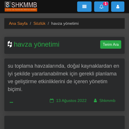
1
SHKMMB
MenÜ
Mesaj
Ana Sayfa
Sözlük
havza yönetimi
havza yönetimi
Terim Ara
su toplama havzalarında, doğal kaynaklardan en
iyi şekilde yararlanabilmek için gerekli planlama
ve geliştirme etkinliklerini de içeren yönetim
biçimi.
13 Ağustos 2022
Shkmmb