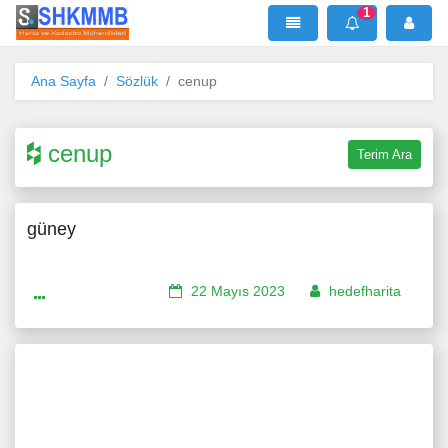
1
SHKMMB
MenÜ
Mesaj
Ana Sayfa
Sözlük
cenup
cenup
Terim Ara
güney
22 Mayıs 2023
hedefharita