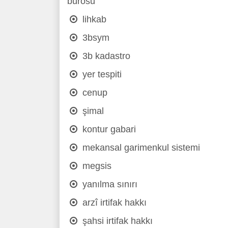
bürosu
lihkab
3bsym
3b kadastro
yer tespiti
cenup
şimal
kontur gabari
mekansal garimenkul sistemi
megsis
yanılma sınırı
arzî irtifak hakkı
şahsi irtifak hakkı