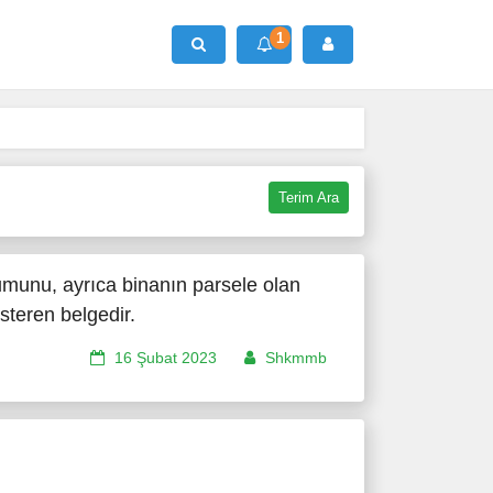
1
Ara
Terim Ara
umunu, ayrıca binanın parsele olan
österen belgedir.
16 Şubat 2023
Shkmmb