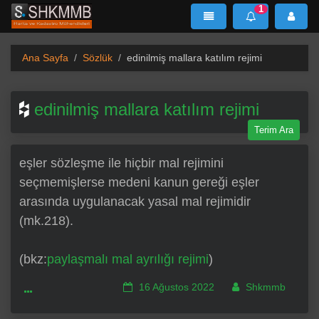
1
SHKMMB
MenÜ
Mesaj
Ana Sayfa
Sözlük
edinilmiş mallara katılım rejimi
edinilmiş mallara katılım rejimi
Terim Ara
eşler sözleşme ile hiçbir mal rejimini
seçmemişlerse medeni kanun gereği eşler
arasında uygulanacak yasal mal rejimidir
(mk.218).
(bkz:
paylaşmalı mal ayrılığı rejimi
)
16 Ağustos 2022
Shkmmb