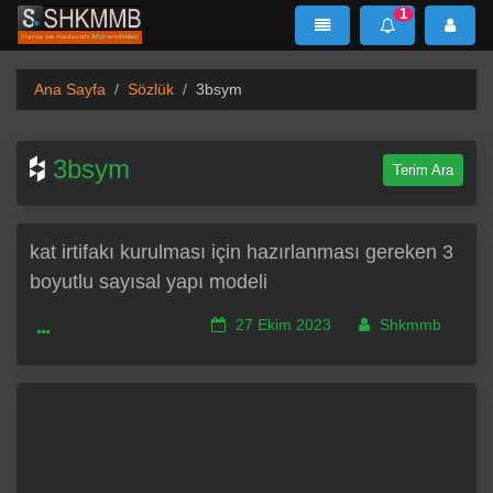
1
SHKMMB
MenÜ
Mesaj
Ana Sayfa
Sözlük
3bsym
3bsym
Terim Ara
kat irtifakı kurulması için hazırlanması gereken 3
boyutlu sayısal yapı modeli
27 Ekim 2023
Shkmmb