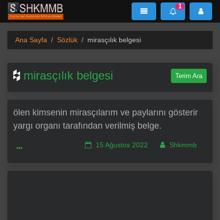
1
SHKMMB
MenÜ
Mesaj
Ana Sayfa
Sözlük
mirasçılık belgesi
mirasçılık belgesi
Terim Ara
ölen kimsenin mirasçılarım ve paylarını gösterir
yargı organı tarafından verilmiş belge.
15 Ağustos 2022
Shkmmb