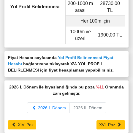
200-1000 m
28730,00
Yol Profil Belirlenmesi
arası
TL
Her 100m için
1000m ve
1900,00 TL
üzeri
Fiyat Hesabı sayfasında
Yol Profil Belirlenmesi Fiyat
Hesabı
bağlantısına tıklayarak XV- YOL PROFİL
BELİRLENMESİ için fiyat hesaplaması yapabilirsiniz.
2026 I. Dönem ile kıyaslandığında bu poza
%11
Oranında
zam gelmiştir.
2026 I. Dönem
2026 II. Dönem
XIV. Poz
XVI. Poz