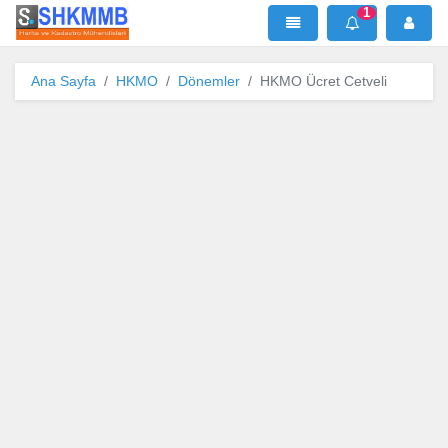
1
SHKMMB
MenÜ
Mesaj
Ana Sayfa
HKMO
Dönemler
HKMO Ücret Cetveli