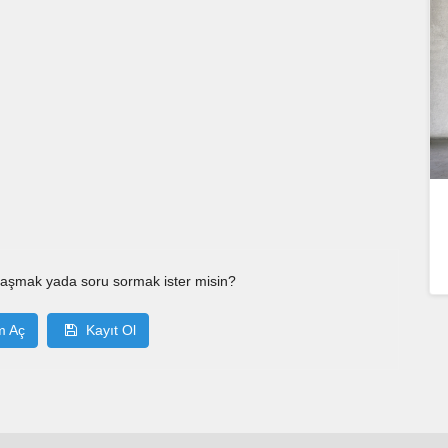
laşmak yada soru sormak ister misin?
m Aç
Kayıt Ol