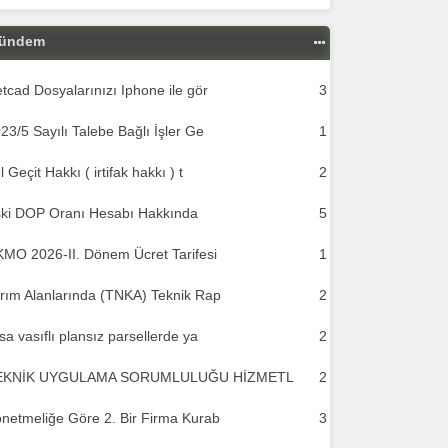
ündem
tcad Dosyalarınızı Iphone ile gör
3
23/5 Sayılı Talebe Bağlı İşler Ge
1
l Geçit Hakkı ( irtifak hakkı ) t
2
ki DOP Oranı Hesabı Hakkında
5
MO 2026-II. Dönem Ücret Tarifesi
1
rım Alanlarında (TNKA) Teknik Rap
2
sa vasıflı plansız parsellerde ya
2
EKNİK UYGULAMA SORUMLULUĞU HİZMETL
2
netmeliğe Göre 2. Bir Firma Kurab
3