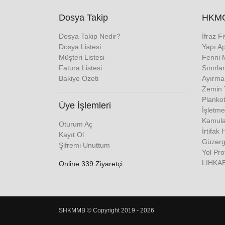
Dosya Takip
HKMO
Dosya Takip Nedir?
İfraz F
Dosya Listesi
Yapı Ap
Müşteri Listesi
Fenni 
Fatura Listesi
Sınırla
Bakiye Özeti
Ayırma
Zemin T
Plankot
Üye İşlemleri
İşletme
Kamulaş
Oturum Aç
İrtifak 
Kayıt Ol
Güzerga
Şifremi Unuttum
Yol Pro
LIHKAB
Online 339 Ziyaretçi
SHKMMB © Copyright 2019 - 2026