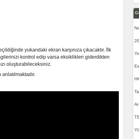
G
Ne
20
ildiğinde yukarıdaki ekran karşınıza çıkacaktır. İlk
Yo
gilerinizi kontrol edip varsa eksiklikleri giderdikten
zı oluşturabileceksiniz.
Es
 anlatılmaktadır.
HK
Ta
Ar
T
Yö