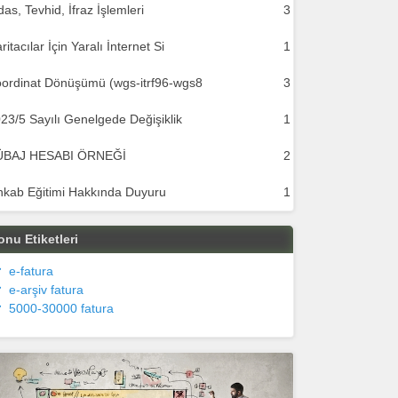
das, Tevhid, İfraz İşlemleri
3
ritacılar İçin Yaralı İnternet Si
1
ordinat Dönüşümü (wgs-itrf96-wgs8
3
23/5 Sayılı Genelgede Değişiklik
1
ÜBAJ HESABI ÖRNEĞİ
2
hkab Eğitimi Hakkında Duyuru
1
onu Etiketleri
e-fatura
e-arşiv fatura
5000-30000 fatura