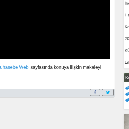
İh
Ha
Ko
20
K
Li
uhasebe Web
sayfasında konuya ilişkin makaleyi
K