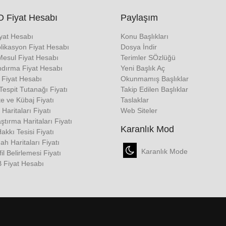
 Fiyat Hesabı
Paylaşım
iyat Hesabı
Konu Başlıkları
likasyon Fiyat Hesabı
Dosya İndir
Mesul Fiyat Hesabı
Terimler SÖzlüğü
ndırma Fiyat Hesabı
Yeni Başlık Aç
 Fiyat Hesabı
Okunmamış Başlıklar
espit Tutanağı Fiyatı
Takip Edilen Başlıklar
e ve Kübaj Fiyatı
Taslaklar
 Haritaları Fiyatı
Web Siteler
tırma Haritaları Fiyatı
Karanlık Mod
Hakkı Tesisi Fiyatı
h Haritaları Fiyatı
Karanlık Mode
fil Belirlemesi Fiyatı
 Fiyat Hesabı