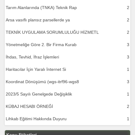
Tarım Alanlarında (TNKA) Teknik Rap
2
Arsa vasıflı plansız parsellerde ya
2
TEKNİK UYGULAMA SORUMLULUĞU HİZMETL
2
Yönetmeliğe Göre 2. Bir Firma Kurab
3
İhdas, Tevhid, İfraz İşlemleri
3
Haritacılar İçin Yaralı İnternet Si
1
Koordinat Dönüşümü (wgs-itrf96-wgs8
3
2023/5 Sayılı Genelgede Değişiklik
1
KÜBAJ HESABI ÖRNEĞİ
2
Lihkab Eğitimi Hakkında Duyuru
1
Konu Etiketleri