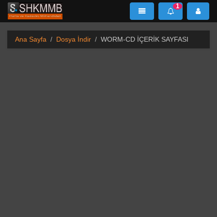
1
SHKMMB
MenÜ
Mesaj
Ana Sayfa
Dosya İndir
WORM-CD İÇERİK SAYFASI