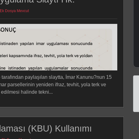
Ek Dosya Mevcut
arafından paylaşılan slaytta, İmar Kanunu?nun 15
 parsellerinin yeniden ifraz, tevhit, yola terk ve
edilmesi halinde tekni...
laması (KBU) Kullanımı