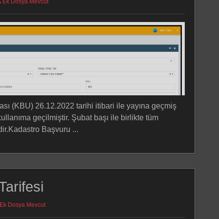
Ek Dosya Mevcut
ı (KBU) 26.12.2022 tarihi itibari ile yayına geçmiş
llanıma geçilmiştir. Şubat başı ile birlikte tüm
r.Kadastro Başvuru ...
arifesi
Ek Dosya Mevcut