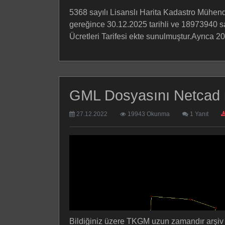
5368 sayılı Lisanslı Harita Kadastro Mühen
gereğince 30.12.2025 tarihli ve 18973940 sa
Ücretleri Tarifesi ekte sunulmuştur.Ayrıca 2026
GML Dosyasını Netcad 
27.12.2022
19943 Okunma
1 Yanıt
Bildiğiniz üzere TKGM uzun zamandır arşiv on