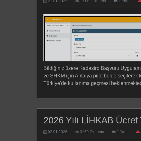
21.01.2023
13119 Okunma
1 Yanıt
Bildiğiniz üzere Kadastro Başvuru Uygulamas
ve SHKM için Antalya pilot bölge seçilerek ku
Türkiye'de kullanıma geçmesi beklenmektedi
2026 Yılı LİHKAB Ücret T
02.01.2026
3159 Okunma
1 Yanıt