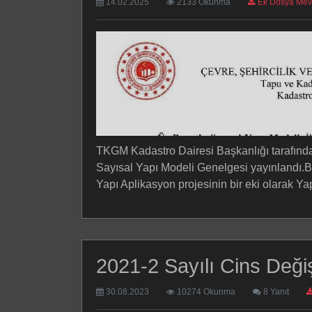
14.02.2025
2133 Okunma
Ek Dosya Mev
TKGM Kadastro Dairesi Başkanlığı tarafında
Sayısal Yapı Modeli Genelgesi yayınlandı.Bu
Yapı Aplikasyon projesinin bir eki olarak Ya
2021-2 Sayılı Cins Deği
30.08.2023
10274 Okunma
8 Yanıt