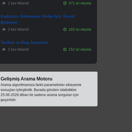
1 kez tıklandı
371 sn okuma
Kadastro Görmeyen Yerler İçin Tescil
Bildirimi
2 kez tıklandı
182 sn okuma
Tevhid ve İfraz İşlemleri
1 kez tıklandı
152 sn okuma
Gelişmiş Arama Motoru
Arama algoritmamıza farklı parametreler ekleyerek
sonuçları iyileştirdik. Burada görülen istatistikler
25.06.2026 itibarı ile sadece arama sorguları için
geçerlidir.