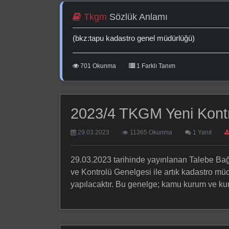
Tkgm
Sözlük Anlamı
(bkz:tapu kadastro genel müdürlüğü)
"
701 Okunma
1 Farklı Tanım
2023/4 TKGM Yeni Kontr
29.03.2023
11365 Okunma
1 Yanıt
29.03.2023 tarihinde yayınlanan Talebe Bağl
ve Kontrolü Genelgesi ile artık kadastro m
yapılacaktır. Bu genelge; kamu kurum ve kuru