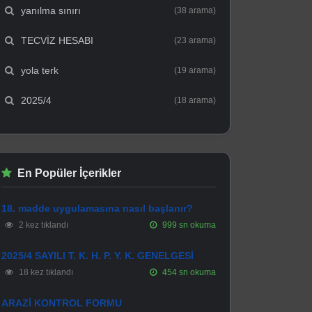
yanılma sınırı
(38 arama)
TECVİZ HESABI
(23 arama)
yola terk
(19 arama)
2025/4
(18 arama)
En Popüler İçerikler
18. madde uygulamasına nasıl başlanır?
2 kez tıklandı
999 sn okuma
2025/4 SAYILI T. K. H. P. Y. K. GENELGESİ
18 kez tıklandı
454 sn okuma
ARAZİ KONTROL FORMU