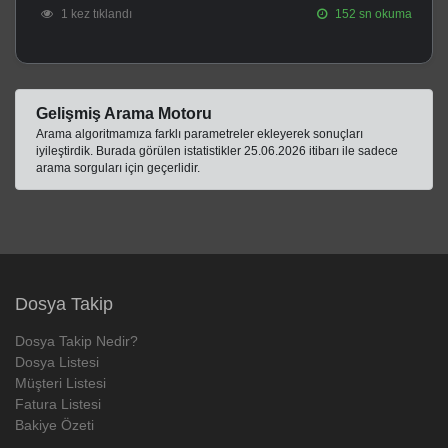
1 kez tıklandı
152 sn okuma
Gelişmiş Arama Motoru
Arama algoritmamıza farklı parametreler ekleyerek sonuçları
iyileştirdik. Burada görülen istatistikler 25.06.2026 itibarı ile sadece
arama sorguları için geçerlidir.
Dosya Takip
Dosya Takip Nedir?
Dosya Listesi
Müşteri Listesi
Fatura Listesi
Bakiye Özeti