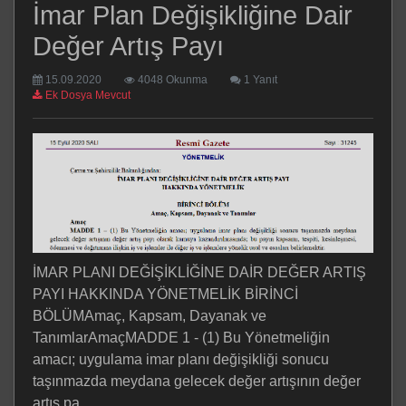
İmar Plan Değişikliğine Dair
Değer Artış Payı
15.09.2020
4048 Okunma
1 Yanıt
Ek Dosya Mevcut
İMAR PLANI DEĞİŞİKLİĞİNE DAİR DEĞER ARTIŞ
PAYI HAKKINDA YÖNETMELİK BİRİNCİ
BÖLÜMAmaç, Kapsam, Dayanak ve
TanımlarAmaçMADDE 1 - (1) Bu Yönetmeliğin
amacı; uygulama imar planı değişikliği sonucu
taşınmazda meydana gelecek değer artışının değer
artış pa...