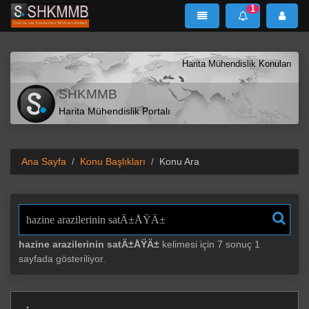
1
SHKMMB
MenÜ
Mesaj
Harita Mühendislik Konuları
SHKMMB
Harita Mühendislik Portalı
Ana Sayfa
Konu Başlıkları
Konu Ara
"
hazine arazilerinin satÄ±ÅŸÄ±
kelimesi için 7 sonuç 1
sayfada gösteriliyor.