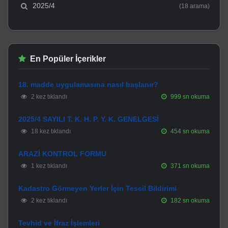
2025/4
(18 arama)
En Popüler İçerikler
18. madde uygulamasına nasıl başlanır?
2 kez tıklandı
999 sn okuma
2025/4 SAYILI T. K. H. P. Y. K. GENELGESİ
18 kez tıklandı
454 sn okuma
ARAZİ KONTROL FORMU
1 kez tıklandı
371 sn okuma
Kadastro Görmeyen Yerler İçin Tescil Bildirimi
2 kez tıklandı
182 sn okuma
Tevhid ve İfraz İşlemleri