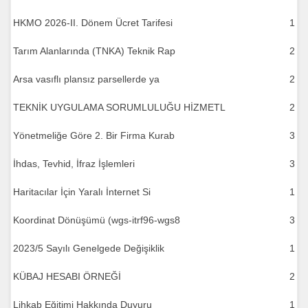
HKMO 2026-II. Dönem Ücret Tarifesi
1
Tarım Alanlarında (TNKA) Teknik Rap
2
Arsa vasıflı plansız parsellerde ya
2
TEKNİK UYGULAMA SORUMLULUĞU HİZMETL
2
Yönetmeliğe Göre 2. Bir Firma Kurab
3
İhdas, Tevhid, İfraz İşlemleri
3
Haritacılar İçin Yaralı İnternet Si
1
Koordinat Dönüşümü (wgs-itrf96-wgs8
3
2023/5 Sayılı Genelgede Değişiklik
1
KÜBAJ HESABI ÖRNEĞİ
2
Lihkab Eğitimi Hakkında Duyuru
1