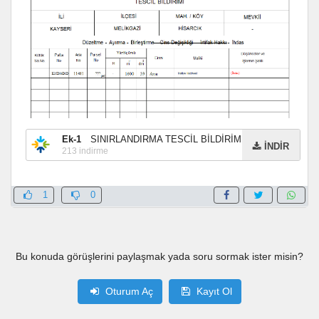
Ek-1
SINIRLANDIRMA TESCİL BİLDİRİMİ
İNDİR
213
indirme
1
0
Bu konuda görüşlerini paylaşmak yada soru sormak ister misin?
Oturum Aç
Kayıt Ol