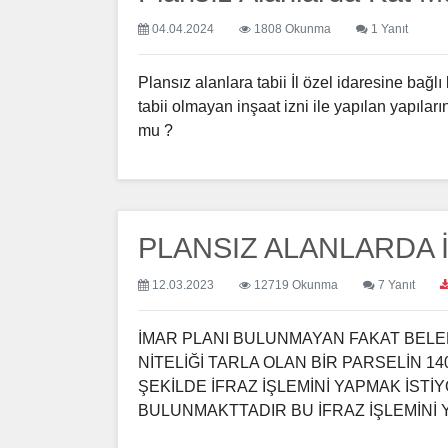
04.04.2024
1808 Okunma
1 Yanıt
Plansız alanlara tabii İl özel idaresine bağl
tabii olmayan inşaat izni ile yapılan yapıları
mu ?
PLANSIZ ALANLARDA İ
12.03.2023
12719 Okunma
7 Yanıt
İMAR PLANI BULUNMAYAN FAKAT BELED
NİTELİĞİ TARLA OLAN BİR PARSELİN 1
ŞEKİLDE İFRAZ İŞLEMİNİ YAPMAK İST
BULUNMAKTTADIR BU İFRAZ İŞLEMİNİ YA