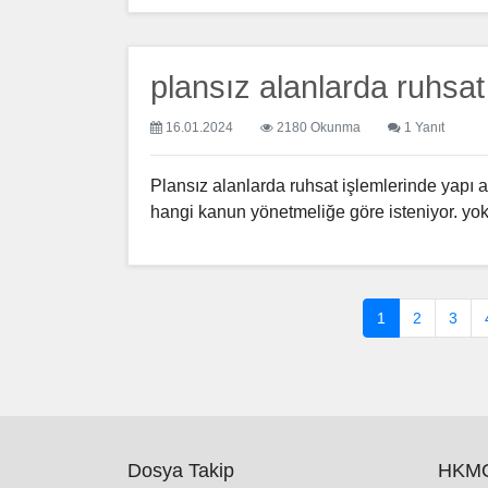
plansız alanlarda ruhsat
16.01.2024
2180 Okunma
1 Yanıt
Plansız alanlarda ruhsat işlemlerinde yapı 
hangi kanun yönetmeliğe göre isteniyor. yoks
1
2
3
Dosya Takip
HKMO