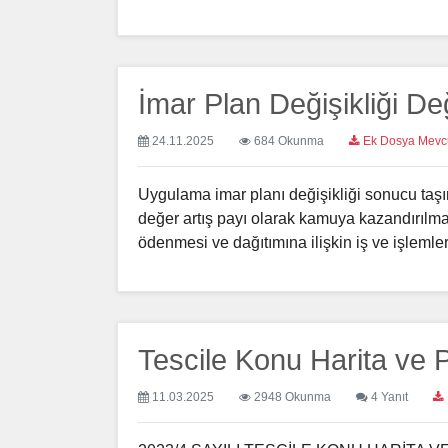
İmar Plan Değişikliği De
24.11.2025
684 Okunma
Ek Dosya Mevc
Uygulama imar planı değişikliği sonucu ta
değer artış payı olarak kamuya kazandırılma
ödenmesi ve dağıtımına ilişkin iş ve işlemler 
Tescile Konu Harita ve 
11.03.2025
2948 Okunma
4 Yanıt