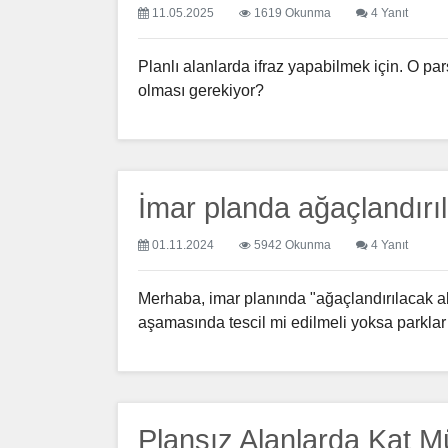
11.05.2025
1619 Okunma
4 Yanıt
Planlı alanlarda ifraz yapabilmek için. O 
olması gerekiyor?
İmar planda ağaçlandırıl
01.11.2024
5942 Okunma
4 Yanıt
Merhaba, imar planında "ağaçlandırılacak a
aşamasında tescil mi edilmeli yoksa parklar v
Plansız Alanlarda Kat Mü