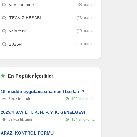
yanılma sınırı
(38 arama)
TECVİZ HESABI
(23 arama)
yola terk
(19 arama)
2025/4
(18 arama)
En Popüler İçerikler
18. madde uygulamasına nasıl başlanır?
2 kez tıklandı
999 sn okuma
2025/4 SAYILI T. K. H. P. Y. K. GENELGESİ
18 kez tıklandı
454 sn okuma
ARAZİ KONTROL FORMU