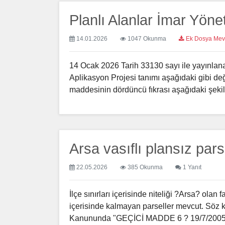
Planlı Alanlar İmar Yöne
14.01.2026
1047 Okunma
Ek Dosya Mev
"
14 Ocak 2026 Tarih 33130 sayı ile yayınlan
Aplikasyon Projesi tanımı aşağıdaki gibi de
maddesinin dördüncü fıkrası aşağıdaki şekilde 
Arsa vasıflı plansız par
22.05.2026
385 Okunma
1 Yanıt
İlçe sınırları içerisinde niteliği ?Arsa? olan 
içerisinde kalmayan parseller mevcut. Söz k
Kanununda "GEÇİCİ MADDE 6 ? 19/7/2005 t