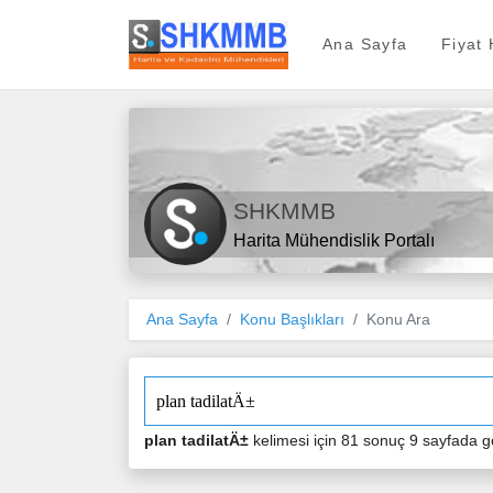
SHKMMB
Ana Sayfa
Fiyat
SHKMMB
Harita Mühendislik Portalı
Ana Sayfa
Konu Başlıkları
Konu Ara
plan tadilatÄ±
kelimesi için 81 sonuç 9 sayfada gö