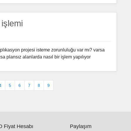
 işlemi
aplıkasyon projesi isteme zorunluluğu var mı? varsa
a plansız alanlarda nasıl bir işlem yapılıyor
4
5
6
7
8
9
 Fiyat Hesabı
Paylaşım