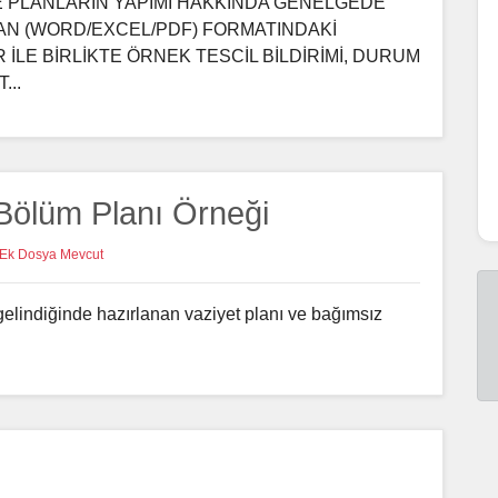
 VE PLANLARIN YAPIMI HAKKINDA GENELGEDE
NAN (WORD/EXCEL/PDF) FORMATINDAKİ
İLE BİRLİKTE ÖRNEK TESCİL BİLDİRİMİ, DURUM
...
Bölüm Planı Örneği
Ek Dosya Mevcut
gelindiğinde hazırlanan vaziyet planı ve bağımsız