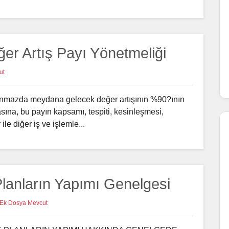
ğer Artış Payı Yönetmeliği
ut
şınmazda meydana gelecek değer artışının %90?ının
sına, bu payın kapsamı, tespiti, kesinleşmesi,
ile diğer iş ve işlemle...
Planların Yapımı Genelgesi
Ek Dosya Mevcut