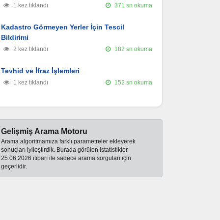
1 kez tıklandı
371 sn okuma
Kadastro Görmeyen Yerler İçin Tescil
Bildirimi
2 kez tıklandı
182 sn okuma
Tevhid ve İfraz İşlemleri
1 kez tıklandı
152 sn okuma
Gelişmiş Arama Motoru
Arama algoritmamıza farklı parametreler ekleyerek
sonuçları iyileştirdik. Burada görülen istatistikler
25.06.2026 itibarı ile sadece arama sorguları için
geçerlidir.