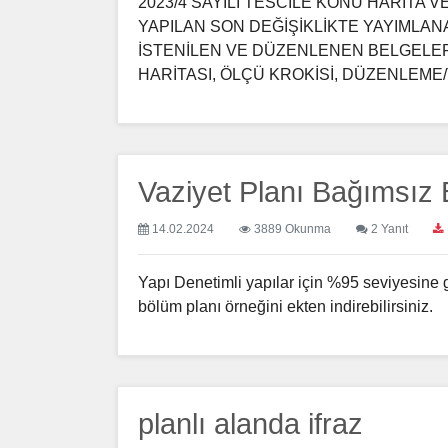
2023/4 SAYILI TESCİLE KONU HARİTA
YAPILAN SON DEĞİŞİKLİKTE YAYIMLA
İSTENİLEN VE DÜZENLENEN BELGELER 
HARİTASI, ÖLÇÜ KROKİSİ, DÜZENLEME/T
Vaziyet Planı Bağımsız 
14.02.2024
3889 Okunma
2 Yanıt
Yapı Denetimli yapılar için %95 seviyesine 
bölüm planı örneğini ekten indirebilirsiniz.
planlı alanda ifraz