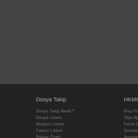
Dosya Takip
HKMO
Dosya Takip Nedir?
İfraz F
Dosya Listesi
Yapı Ap
Müşteri Listesi
Fenni 
Fatura Listesi
Sınırla
Bakiye Özeti
Ayırma