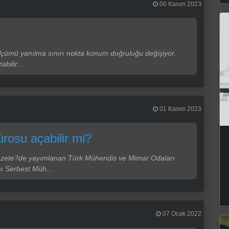
06 Kasım 2023
lçümü yanılma sınırı nokta konum doğruluğu değişiyor.
abilir
...
01 Kasım 2023
rosu açabilir mi?
Gazete?de yayımlanan Türk Mühendis ve Mimar Odaları
ası Serbest Müh
...
07 Ocak 2022