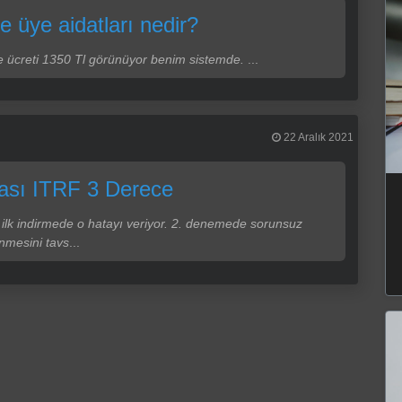
ve üye aidatları nedir?
leme ücreti 1350 Tl görünüyor benim sistemde.
...
22 Aralık 2021
tası ITRF 3 Derece
ilk indirmede o hatayı veriyor. 2. denemede sorunsuz
enmesini tavs
...