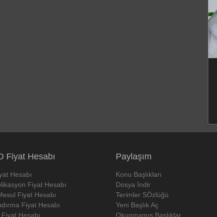
 Fiyat Hesabı
Paylaşım
iyat Hesabı
Konu Başlıkları
likasyon Fiyat Hesabı
Dosya İndir
Mesul Fiyat Hesabı
Terimler SÖzlüğü
ndırma Fiyat Hesabı
Yeni Başlık Aç
 Fiyat Hesabı
Okunmamış Başlıklar