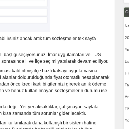
G
Ne
20
abilirsiniz ancak artık tüm sözleşmeler tek sayfa
Yo
ili başlığı seçiyorsunuz. İmar uygulamaları ve TUS
 sonrasında İl ve İlçe seçimi yapılarak devam ediliyor.
Es
ması kaldırılmış ilçe bazlı katsayı uygulamasına
HK
kli alanlar doldurulduğunda fiyat otomatik hesaplanarak
an önce kredi kartı bilgilerinizi girerek anlık ödeme
Ta
en ve henüz kullanılmayan sözleşmelerin durumu ise
Ar
da değil. Yer yer aksaklıklar, çalışmayan sayfalar
T
en kısa zamanda tüm sorunlar giderilecektir.
Yö
rı kullanılarak daha kullanışlı bir sistem haline