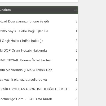
ündem
tcad Dosyalarınızı Iphone ile gör
3
23/5 Sayılı Talebe Bağlı İşler Ge
1
l Geçit Hakkı ( irtifak hakkı ) t
2
ki DOP Oranı Hesabı Hakkında
5
MO 2026-II. Dönem Ücret Tarifesi
1
rım Alanlarında (TNKA) Teknik Rap
2
sa vasıflı plansız parsellerde ya
2
EKNİK UYGULAMA SORUMLULUĞU HİZMETL
2
netmeliğe Göre 2. Bir Firma Kurab
3