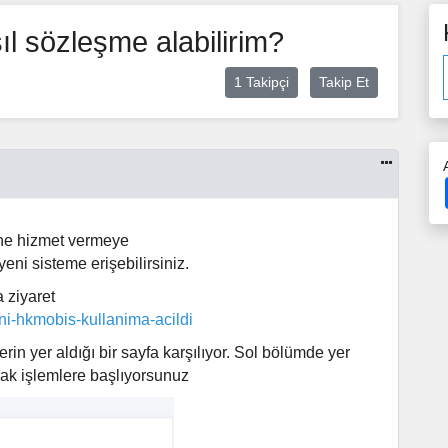
l sözleşme alabilirim?
1 Takipçi
Takip Et
ine hizmet vermeye
eni sisteme erişebilirsiniz.
 ziyaret
i-hkmobis-kullanima-acildi
erin yer aldığı bir sayfa karşılıyor. Sol bölümde yer
rak işlemlere başlıyorsunuz