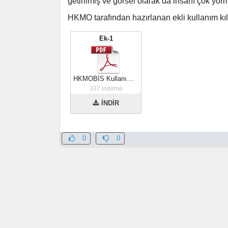
getirilmiş ve görsel olarak da insanı çok yo
HKMO tarafından hazırlanan ekli kullanım kıla
Ek-1
HKMOBİS Kullanım Kılavuzu
337
indirme
İNDİR
0
0