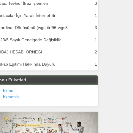
das, Tevhid, İfraz İşlemleri
3
ritacılar İçin Yaralı İnternet Si
1
ordinat Dönüşümü (wgs-itrf96-wgs8
3
23/5 Sayılı Genelgede Değişiklik
1
ÜBAJ HESABI ÖRNEĞİ
2
hkab Eğitimi Hakkında Duyuru
1
onu Etiketleri
hkmo
hkmobis