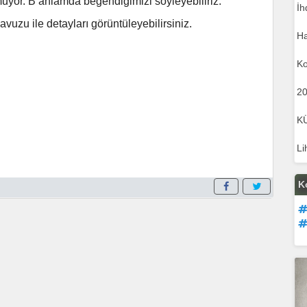
rmuyor. B anlamda beğendiğimizi söyleyebiliriz.
İh
vuzu ile detayları görüntüleyebilirsiniz.
Ha
Ko
20
K
Li
K