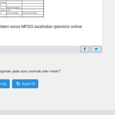
dikten sonra MFDG tarafından işleminiz online
laşmak yada soru sormak ister misin?
m Aç
Kayıt Ol