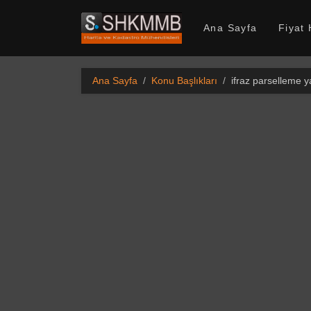
SHKMMB
Ana Sayfa
Fiyat
Ana Sayfa
Konu Başlıkları
ifraz parselleme y