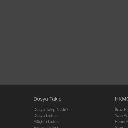
Dosya Takip
HKMO
Dosya Takip Nedir?
İfraz F
Dosya Listesi
Yapı Ap
Müşteri Listesi
Fenni 
Fatura Listesi
Sınırla