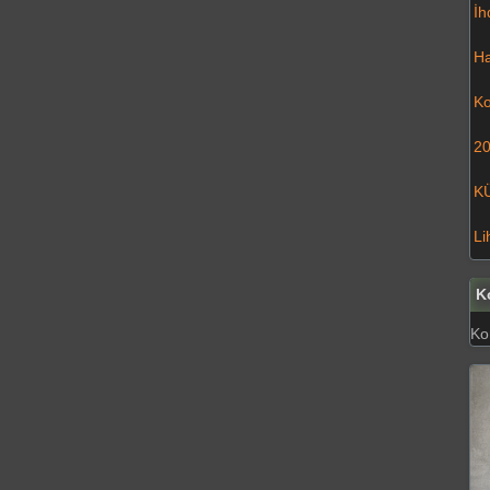
İh
Ha
Ko
20
K
Li
K
Kon