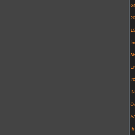
G
20
15
İm
3b
EN
20
İ
Ör
AA
İf