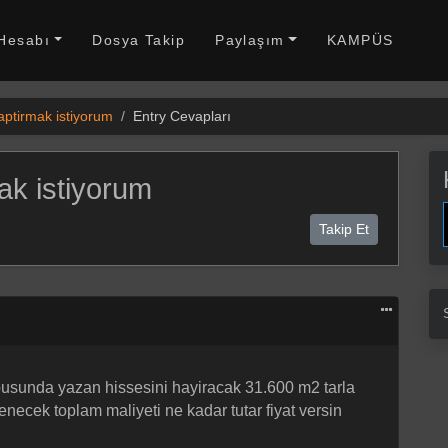
 Hesabı
Dosya Takip
Paylaşım
KAMPÜS
aptirmak istiyorum
Entry Cevapları
ak istiyorum
Takip Et
tapusunda yazan hissesini hayiracak 31.600 m2 tarla
necek toplam maliyeti ne kadar tutar fiyat versin