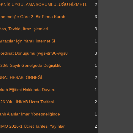
EKNİK UYGULAMA SORUMLULUĞU HİZMETL
2
netmeliğe Göre 2. Bir Firma Kurab
3
das, Tevhid, İfraz İşlemleri
3
ritacılar İçin Yaralı İnternet Si
1
ordinat Dönüşümü (wgs-itrf96-wgs8
3
23/5 Sayılı Genelgede Değişiklik
1
ÜBAJ HESABI ÖRNEĞİ
2
hkab Eğitimi Hakkında Duyuru
1
26 Yılı LİHKAB Ücret Tarifesi
2
anlı Alanlar İmar Yönetmeliğinde
1
MO 2026-1 Ücret Tarifesi Yayınlan
2