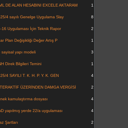
ML DE ALAN HESABINI EXCELE AKTARAM
1
25/4 sayılı Genelge Uygulama Slay
8
-16 Uygulaması İçin Teknik Rapor
2
ar Plan Değişikliği Değer Artış P
1
 sayisal yapı modeli
3
H Direk Bilgileri Temini
1
25/4 SAYILI T. K. H. P. Y. K. GEN
4
NTERAKTİF ÜZERİNDEN DAMGA VERGİSİ
2
nek kamulaştırma dosyası
4
D yapılmış yerde 22/a uygulaması
4
raz Şartları
2