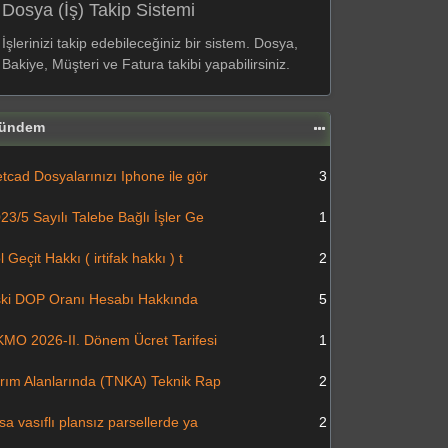
Dosya (İş) Takip Sistemi
İşlerinizi takip edebileceğiniz bir sistem. Dosya,
Bakiye, Müşteri ve Fatura takibi yapabilirsiniz.
ündem
tcad Dosyalarınızı Iphone ile gör
3
23/5 Sayılı Talebe Bağlı İşler Ge
1
l Geçit Hakkı ( irtifak hakkı ) t
2
ki DOP Oranı Hesabı Hakkında
5
MO 2026-II. Dönem Ücret Tarifesi
1
rım Alanlarında (TNKA) Teknik Rap
2
sa vasıflı plansız parsellerde ya
2