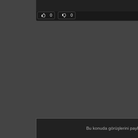
0
0
Bu konuda görüşlerini pay