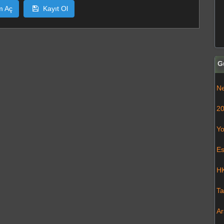
m Aç
Kayıt Ol
G
Ne
20
Yo
Es
HK
Ta
Ar