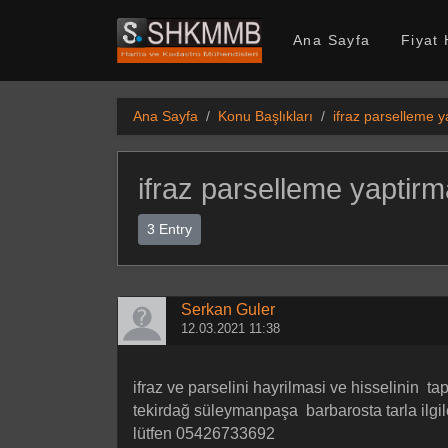
SHKMMB
Ana Sayfa
Fiyat
Ana Sayfa
Konu Başlıkları
ifraz parselleme y
ifraz parselleme yaptirm
3 Entry
Serkan Guler
12.03.2021 11:38
ifraz ve parselini hayrilmasi ve hisselinin 
tekirdağ süleymanpaşa barbarosta tarla ilgile
lütfen 05426733692