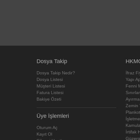
Dosya Takip
HKMO
Dosya Takip Nedir?
İfraz F
Dosya Listesi
Yapı Ap
Müşteri Listesi
Fenni 
Fatura Listesi
Sınırla
Bakiye Özeti
Ayırma
Zemin T
Plankot
Üye İşlemleri
İşletme
Kamulaş
Oturum Aç
İrtifak 
Kayıt Ol
Güzerga