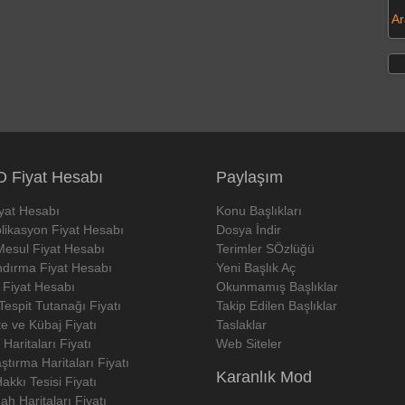
Ar
 Fiyat Hesabı
Paylaşım
iyat Hesabı
Konu Başlıkları
likasyon Fiyat Hesabı
Dosya İndir
Mesul Fiyat Hesabı
Terimler SÖzlüğü
ndırma Fiyat Hesabı
Yeni Başlık Aç
 Fiyat Hesabı
Okunmamış Başlıklar
espit Tutanağı Fiyatı
Takip Edilen Başlıklar
e ve Kübaj Fiyatı
Taslaklar
 Haritaları Fiyatı
Web Siteler
tırma Haritaları Fiyatı
Karanlık Mod
Hakkı Tesisi Fiyatı
h Haritaları Fiyatı