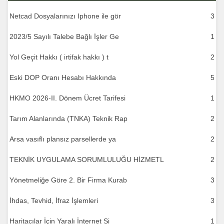
Netcad Dosyalarınızı Iphone ile gör
3
2023/5 Sayılı Talebe Bağlı İşler Ge
1
Yol Geçit Hakkı ( irtifak hakkı ) t
2
Eski DOP Oranı Hesabı Hakkında
5
HKMO 2026-II. Dönem Ücret Tarifesi
1
Tarım Alanlarında (TNKA) Teknik Rap
2
Arsa vasıflı plansız parsellerde ya
2
TEKNİK UYGULAMA SORUMLULUĞU HİZMETL
2
Yönetmeliğe Göre 2. Bir Firma Kurab
3
İhdas, Tevhid, İfraz İşlemleri
3
Haritacılar İçin Yaralı İnternet Si
1