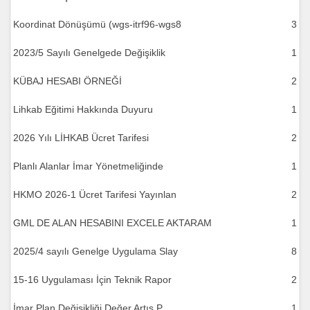
Koordinat Dönüşümü (wgs-itrf96-wgs8
3
2023/5 Sayılı Genelgede Değişiklik
1
KÜBAJ HESABI ÖRNEĞİ
2
Lihkab Eğitimi Hakkında Duyuru
1
2026 Yılı LİHKAB Ücret Tarifesi
2
Planlı Alanlar İmar Yönetmeliğinde
1
HKMO 2026-1 Ücret Tarifesi Yayınlan
2
GML DE ALAN HESABINI EXCELE AKTARAM
1
2025/4 sayılı Genelge Uygulama Slay
8
15-16 Uygulaması İçin Teknik Rapor
2
İmar Plan Değişikliği Değer Artış P
1