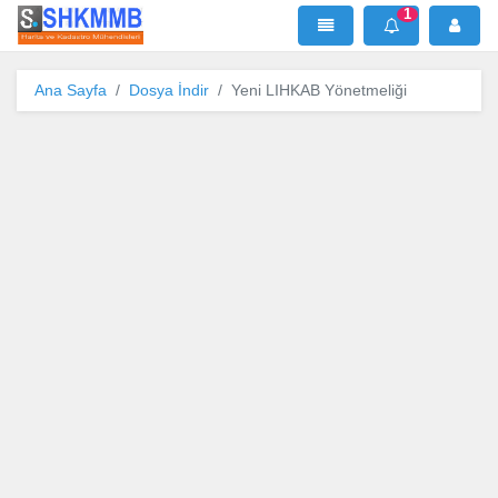
1
SHKMMB
MenÜ
Mesaj
Ana Sayfa
Dosya İndir
Yeni LIHKAB Yönetmeliği