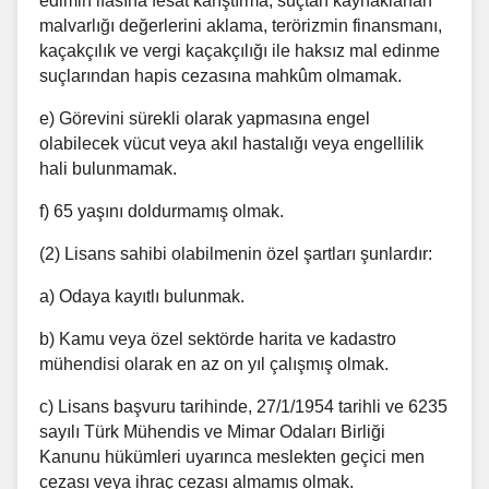
edimin ifasına fesat karıştırma, suçtan kaynaklanan
malvarlığı değerlerini aklama, terörizmin finansmanı,
kaçakçılık ve vergi kaçakçılığı ile haksız mal edinme
suçlarından hapis cezasına mahkûm olmamak.
e) Görevini sürekli olarak yapmasına engel
olabilecek vücut veya akıl hastalığı veya engellilik
hali bulunmamak.
f) 65 yaşını doldurmamış olmak.
(2) Lisans sahibi olabilmenin özel şartları şunlardır:
a) Odaya kayıtlı bulunmak.
b) Kamu veya özel sektörde harita ve kadastro
mühendisi olarak en az on yıl çalışmış olmak.
c) Lisans başvuru tarihinde, 27/1/1954 tarihli ve 6235
sayılı Türk Mühendis ve Mimar Odaları Birliği
Kanunu hükümleri uyarınca meslekten geçici men
cezası veya ihraç cezası almamış olmak.