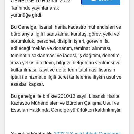
GENELGE 10 Haziran 2022
Tarihinde yayınlanarak
yürürlüğe girdi.
Bu Genelge, lisanslı harita kadastro mühendisleri ve
bürolarıyla ilgili lisans alma, kuruluş,
görev, yetki ve
sorumluluk, personel, disiplin işleri, görevin ifa
edileceği mekân ve donanım, teminat
alınması,
teminatın saklanması ve iadesi, iş dağıtımı, denetim,
imza yetkisinin devri, bilgi ve belgelerin
verilmesi ve
kullanılması, kayıt ve defterlerin tutulması lisansın
iptali ile hizmetle ilgili ücret tarifelerine
ilişkin usul ve
esasları kapsar.
Bu genelge ile birlikte 2010/13 sayılı Lisanslı Harita
Kadastro Mühendisleri ve Büroları Çalışma Usul ve
Esasları
Hakkında Genelge yürürlükten kaldırılmıştır.
Yayınlandığı Başlık:
2022-2 Sayılı Lihkab Genelgesi