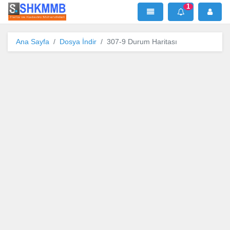
1
SHKMMB
MenÜ
Mesaj
Ana Sayfa
Dosya İndir
307-9 Durum Haritası