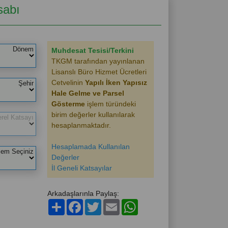
sabı
Dönem
Muhdesat Tesisi/Terkini
TKGM tarafından yayınlanan
Lisanslı Büro Hizmet Ücretleri
Cetvelinin
Yapılı İken Yapısız
Şehir
Hale Gelme ve Parsel
Gösterme
işlem türündeki
birim değerler kullanılarak
erel Katsayı
hesaplanmaktadır.
Hesaplamada Kullanılan
lem Seçiniz
Değerler
İl Geneli Katsayılar
Arkadaşlarınla Paylaş:
Paylaş
Facebook
Twitter
Email
WhatsApp