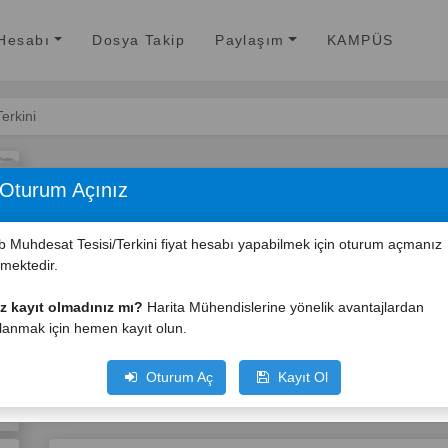
 Hesabı
Dosya Takip
Paylaşım
KAMPÜS
erkini
turum Açınız
b Muhdesat Tesisi/Terkini fiyat hesabı yapabilmek için oturum açmanız
mektedir.
 kayıt olmadınız mı?
Harita Mühendislerine yönelik avantajlardan
lanmak için hemen kayıt olun.
Oturum Aç
Kayıt Ol