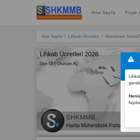
SHKMMB
Ana Sayfa
Fiyat
Ana Sayfa
Lihkab Ücretleri
Muhdesat Tesisi/T
Lihkab Ücretleri 2026
O
Üye Ol
|
Oturum Aç
Lihka
gerek
Henüz
fayda
SHKMMB
Harita Mühendislik Portalı