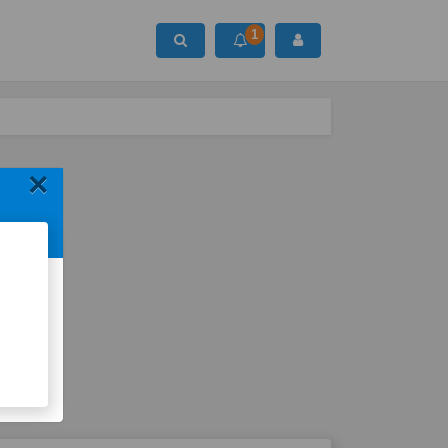
1
Ara
×