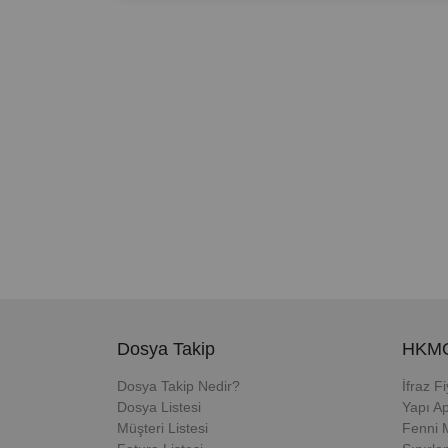
Dosya Takip
HKMO
Dosya Takip Nedir?
İfraz F
Dosya Listesi
Yapı Ap
Müşteri Listesi
Fenni 