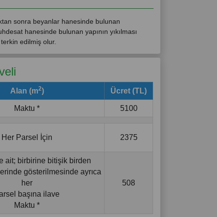
dıktan sonra beyanlar hanesinde bulunan
muhdesat hanesinde bulunan yapının yıkılması
erkin edilmiş olur.
veli
2
Alan (m
)
Ücret (TL)
Maktu *
5100
Her Parsel İçin
2375
 ait; birbirine bitişik birden
yerinde gösterilmesinde ayrıca
her
508
arsel başına ilave
Maktu *