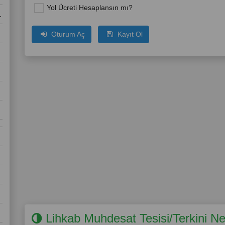
Yol Ücreti Hesaplansın mı?
Oturum Aç
Kayıt Ol
Lihkab Muhdesat Tesisi/Terkini Ne