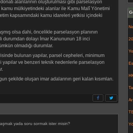
 donatı alanlarının oluşturulması gibi parselasyon
e; kamu mülkiyetindeki alanlar ile Kamu Malî Yönetimi
G
etim kapsamındaki kamu idareleri yetkisi içindeki
Ne
şmış olsa dahi, öncelikle parselasyon planının
iili durumdan dolayı İmar Kanununun 18 inci
20
ümkün olmadığı durumlar.
Yo
risinde bulunan yapılar, parsel cepheleri, minimum
li yapılar ve benzeri teknik nedenlerle parselasyon
Es
r.
HK
un şekilde oluşan imar adalarının geri kalan kısımları.
Ta
Ar
T
laşmak yada soru sormak ister misin?
Yö