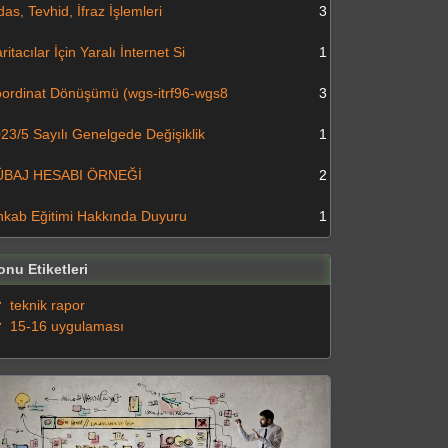
das, Tevhid, İfraz İşlemleri
3
ritacılar İçin Yaralı İnternet Si
1
ordinat Dönüşümü (wgs-itrf96-wgs8
3
23/5 Sayılı Genelgede Değişiklik
1
ÜBAJ HESABI ÖRNEĞİ
2
hkab Eğitimi Hakkında Duyuru
1
onu Etiketleri
teknik rapor
15-16 uygulaması