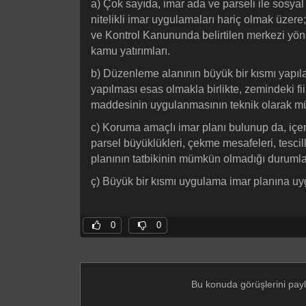
a) Çok sayıda, imar ada ve parseli ile sosyal
nitelikli imar uygulamaları hariç olmak üzer
ve Kontrol Kanununda belirtilen merkezi yön
kamu yatırımları.
b) Düzenleme alanının büyük bir kısmı yapıla
yapılması esas olmakla birlikte, zemindeki f
maddesinin uygulanmasının teknik olarak m
c) Koruma amaçlı imar planı bulunup da, içe
parsel büyüklükleri, çekme mesafeleri, tescil
planının tatbikinin mümkün olmadığı durumla
ç) Büyük bir kısmı uygulama imar planına uyg
0
0
Bu konuda görüşlerini pay