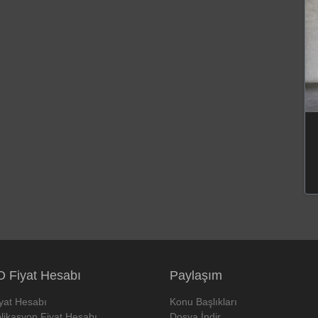
 Fiyat Hesabı
Paylaşım
iyat Hesabı
Konu Başlıkları
likasyon Fiyat Hesabı
Dosya İndir