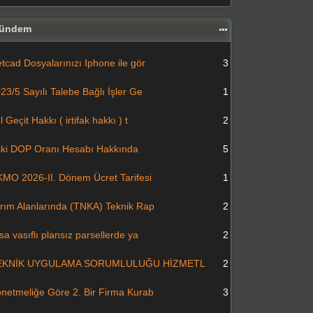
ündem
tcad Dosyalarınızı Iphone ile gör
3
23/5 Sayılı Talebe Bağlı İşler Ge
1
l Geçit Hakkı ( irtifak hakkı ) t
2
ki DOP Oranı Hesabı Hakkında
5
MO 2026-II. Dönem Ücret Tarifesi
1
rım Alanlarında (TNKA) Teknik Rap
2
sa vasıflı plansız parsellerde ya
2
EKNİK UYGULAMA SORUMLULUĞU HİZMETL
2
netmeliğe Göre 2. Bir Firma Kurab
3