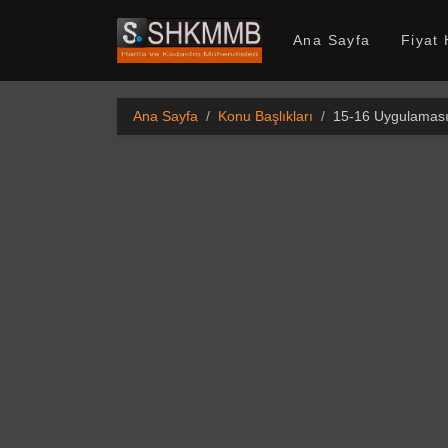
SHKMMB
Ana Sayfa
Fiyat
Ana Sayfa
Konu Başlıkları
15-16 Uygulaması 