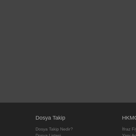
Dosya Takip
HKMO
Dosya Takip Nedir?
İfraz F
Dosya Listesi
Yapı Ap