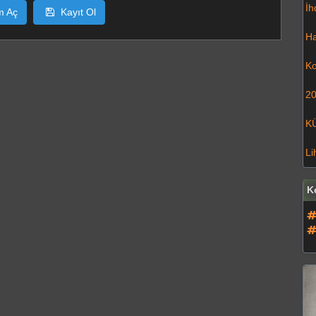
İh
m Aç
Kayıt Ol
Ha
Ko
20
K
Li
K