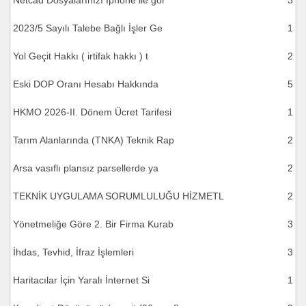
Netcad Dosyalarınızı Iphone ile gör
3
2023/5 Sayılı Talebe Bağlı İşler Ge
1
Yol Geçit Hakkı ( irtifak hakkı ) t
2
Eski DOP Oranı Hesabı Hakkında
5
HKMO 2026-II. Dönem Ücret Tarifesi
1
Tarım Alanlarında (TNKA) Teknik Rap
2
Arsa vasıflı plansız parsellerde ya
2
TEKNİK UYGULAMA SORUMLULUĞU HİZMETL
2
Yönetmeliğe Göre 2. Bir Firma Kurab
3
İhdas, Tevhid, İfraz İşlemleri
3
Haritacılar İçin Yaralı İnternet Si
1