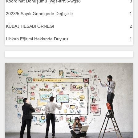
Koordinat Dönüşümü (wgs-itrf96-wgs8
3
2023/5 Sayılı Genelgede Değişiklik
1
KÜBAJ HESABI ÖRNEĞİ
2
Lihkab Eğitimi Hakkında Duyuru
1