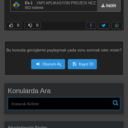
Ek-1
YAPI APLIKASYON PROJESI NCZ
İNDİR
952
indirme
0
0
Bu konuda görüşlerini paylaşmak yada soru sormak ister misin?
Oturum Aç
Kayıt Ol
Konularda Ara
Arkadaşlarınla Paylaş: