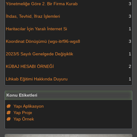
Yönetmeliğe Göre 2. Bir Firma Kurab
3
İhdas, Tevhid, İfraz İşlemleri
3
Haritacılar İçin Yaralı İnternet Si
1
Koordinat Dönüşümü (wgs-itrf96-wgs8
3
2023/5 Sayılı Genelgede Değişiklik
1
KÜBAJ HESABI ÖRNEĞİ
2
Lihkab Eğitimi Hakkında Duyuru
1
Konu Etiketleri
Yapı Aplikasyon
Yap Proje
Yap Örnek