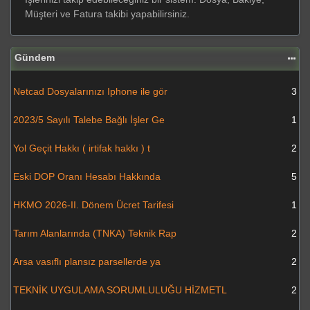
Müşteri ve Fatura takibi yapabilirsiniz.
Gündem
Netcad Dosyalarınızı Iphone ile gör
3
2023/5 Sayılı Talebe Bağlı İşler Ge
1
Yol Geçit Hakkı ( irtifak hakkı ) t
2
Eski DOP Oranı Hesabı Hakkında
5
HKMO 2026-II. Dönem Ücret Tarifesi
1
Tarım Alanlarında (TNKA) Teknik Rap
2
Arsa vasıflı plansız parsellerde ya
2
TEKNİK UYGULAMA SORUMLULUĞU HİZMETL
2