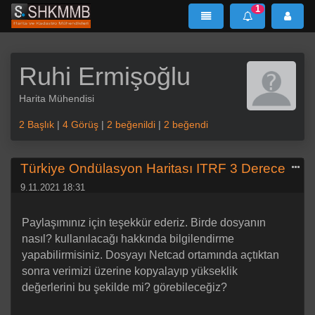
1
SHKMMB
MenÜ
Mesaj
Ruhi Ermişoğlu
Harita Mühendisi
2 Başlık
|
4 Görüş
|
2 beğenildi
|
2 beğendi
Türkiye Ondülasyon Haritası ITRF 3 Derece
9.11.2021 18:31
Paylaşımınız için teşekkür ederiz. Birde dosyanın
nasıl? kullanılacağı hakkında bilgilendirme
yapabilirmisiniz. Dosyayı Netcad ortamında açtıktan
sonra verimizi üzerine kopyalayıp yükseklik
değerlerini bu şekilde mi? görebileceğiz?