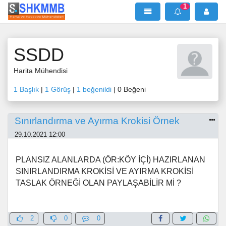
1
SHKMMB
MenÜ
Mesaj
SSDD
Harita Mühendisi
1 Başlık
|
1 Görüş
|
1 beğenildi
| 0 Beğeni
Sınırlandırma ve Ayırma Krokisi Örnek
29.10.2021 12:00
PLANSIZ ALANLARDA (ÖR:KÖY İÇİ) HAZIRLANAN
SINIRLANDIRMA KROKİSİ VE AYIRMA KROKİSİ
TASLAK ÖRNEĞİ OLAN PAYLAŞABİLİR Mİ ?
2
0
0