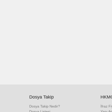
Dosya Takip
HKMO
Dosya Takip Nedir?
İfraz F
Dosya Listesi
Yapı Ap