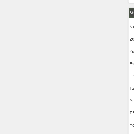
G
Ne
20
Yo
Es
HK
Ta
Ar
T
Yö