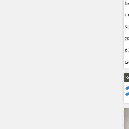
İh
Ha
Ko
20
K
Li
K