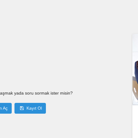
laşmak yada soru sormak ister misin?
m Aç
Kayıt Ol