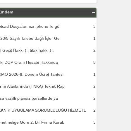
ündem
tcad Dosyalarınızı Iphone ile gör
3
23/5 Sayılı Talebe Bağlı İşler Ge
1
l Geçit Hakkı ( irtifak hakkı ) t
2
ki DOP Oranı Hesabı Hakkında
5
MO 2026-II. Dönem Ücret Tarifesi
1
rım Alanlarında (TNKA) Teknik Rap
2
sa vasıflı plansız parsellerde ya
2
EKNİK UYGULAMA SORUMLULUĞU HİZMETL
2
netmeliğe Göre 2. Bir Firma Kurab
3