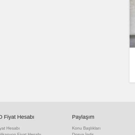
 Fiyat Hesabı
Paylaşım
iyat Hesabı
Konu Başlıkları
likasyon Fiyat Hesabı
Dosya İndir