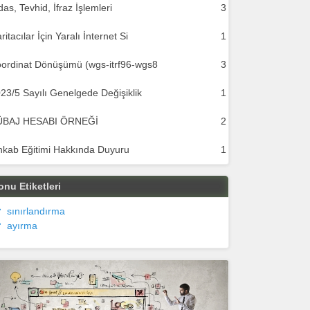
das, Tevhid, İfraz İşlemleri
3
ritacılar İçin Yaralı İnternet Si
1
ordinat Dönüşümü (wgs-itrf96-wgs8
3
23/5 Sayılı Genelgede Değişiklik
1
ÜBAJ HESABI ÖRNEĞİ
2
hkab Eğitimi Hakkında Duyuru
1
onu Etiketleri
sınırlandırma
ayırma