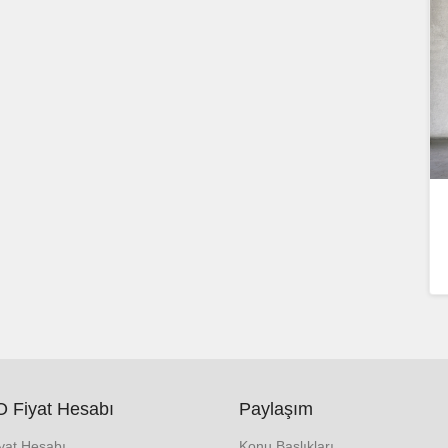
 Fiyat Hesabı
Paylaşım
iyat Hesabı
Konu Başlıkları