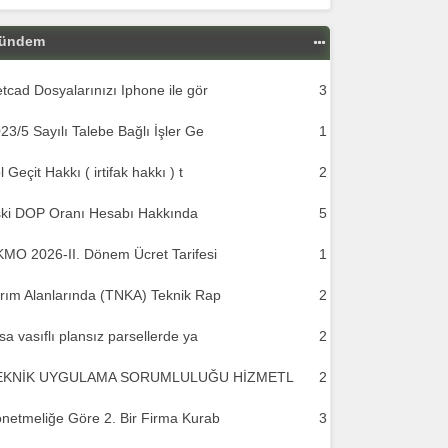
ündem
tcad Dosyalarınızı Iphone ile gör
3
23/5 Sayılı Talebe Bağlı İşler Ge
1
l Geçit Hakkı ( irtifak hakkı ) t
2
ki DOP Oranı Hesabı Hakkında
5
MO 2026-II. Dönem Ücret Tarifesi
1
rım Alanlarında (TNKA) Teknik Rap
2
sa vasıflı plansız parsellerde ya
2
EKNİK UYGULAMA SORUMLULUĞU HİZMETL
2
netmeliğe Göre 2. Bir Firma Kurab
3