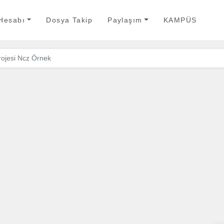
 Hesabı
Dosya Takip
Paylaşım
KAMPÜS
rojesi Ncz Örnek