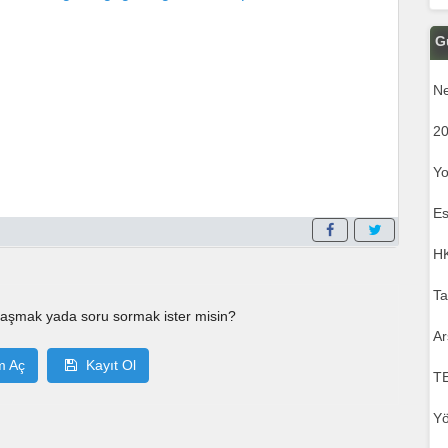
G
Ne
20
Yo
Es
HK
Ta
laşmak yada soru sormak ister misin?
Ar
m Aç
Kayıt Ol
T
Yö