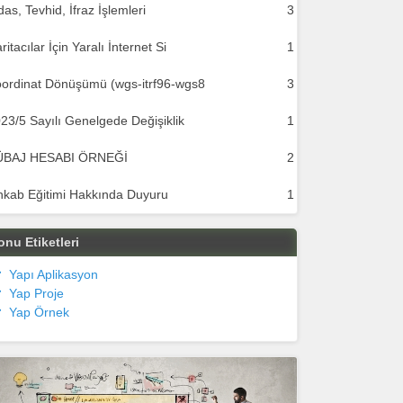
das, Tevhid, İfraz İşlemleri
3
ritacılar İçin Yaralı İnternet Si
1
ordinat Dönüşümü (wgs-itrf96-wgs8
3
23/5 Sayılı Genelgede Değişiklik
1
ÜBAJ HESABI ÖRNEĞİ
2
hkab Eğitimi Hakkında Duyuru
1
onu Etiketleri
Yapı Aplikasyon
Yap Proje
Yap Örnek