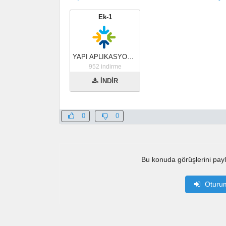
Ek-1
YAPI APLIKASYON PROJESI NCZ
952
indirme
İNDİR
0
0
Bu konuda görüşlerini pay
Oturu