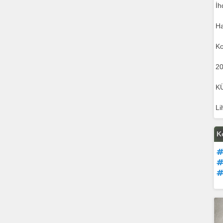
İh
Ha
Ko
20
K
Li
K