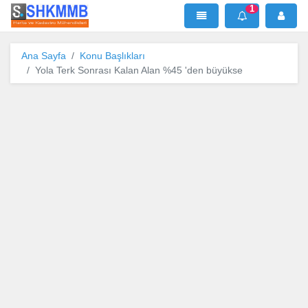
1
SHKMMB
MenÜ
Mesaj
Ana Sayfa
Konu Başlıkları
Yola Terk Sonrası Kalan Alan %45 'den büyükse