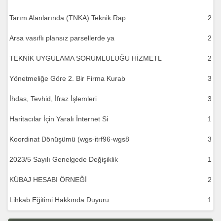
Tarım Alanlarında (TNKA) Teknik Rap
2
Arsa vasıflı plansız parsellerde ya
2
TEKNİK UYGULAMA SORUMLULUĞU HİZMETL
2
Yönetmeliğe Göre 2. Bir Firma Kurab
3
İhdas, Tevhid, İfraz İşlemleri
3
Haritacılar İçin Yaralı İnternet Si
1
Koordinat Dönüşümü (wgs-itrf96-wgs8
3
2023/5 Sayılı Genelgede Değişiklik
1
KÜBAJ HESABI ÖRNEĞİ
2
Lihkab Eğitimi Hakkında Duyuru
1