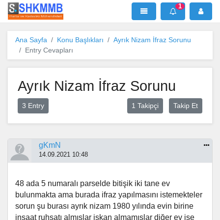
1
SHKMMB
MenÜ
Mesaj
Ana Sayfa
Konu Başlıkları
Ayrık Nizam İfraz Sorunu
Entry Cevapları
Ayrık Nizam İfraz Sorunu
3 Entry
1 Takipçi
Takip Et
gKmN
14.09.2021 10:48
48 ada 5 numaralı parselde bitişik iki tane ev
bulunmakta ama burada ifraz yapılmasını istemekteler
sorun şu burası ayrık nizam 1980 yılında evin birine
inşaat ruhsatı almışlar iskan almamışlar diğer ev ise