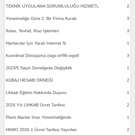
TEKNİK UYGULAMA SORUMLULUĞU HİZMETL
2
Yönetmeliğe Göre 2. Bir Firma Kurab
3
İhdas, Tevhid, İfraz İşlemleri
3
Haritacılar İçin Yaralı İnternet Si
1
Koordinat Dönüşümü (wgs-itrf96-wgs8
3
2023/5 Sayılı Genelgede Değişiklik
1
KÜBAJ HESABI ÖRNEĞİ
2
Lihkab Eğitimi Hakkında Duyuru
1
2026 Yılı LİHKAB Ücret Tarifesi
2
Planlı Alanlar İmar Yönetmeliğinde
1
HKMO 2026-1 Ücret Tarifesi Yayınlan
2