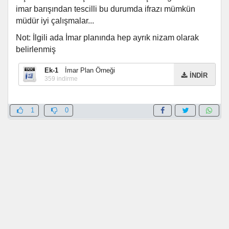
imar barışından tescilli bu durumda ifrazı mümkün
müdür iyi çalışmalar...
Not: İlgili ada İmar planında hep ayrık nizam olarak
belirlenmiş
Ek-1
İmar Plan Örneği
İNDİR
359
indirme
1
0