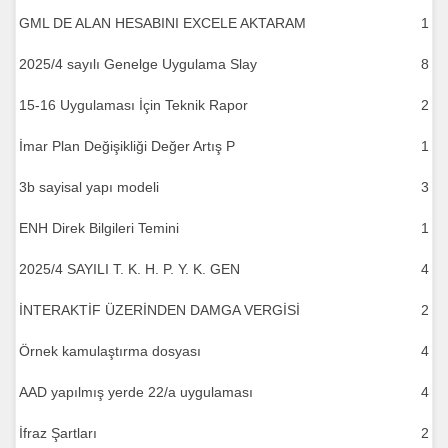
GML DE ALAN HESABINI EXCELE AKTARAM
1
2025/4 sayılı Genelge Uygulama Slay
8
15-16 Uygulaması İçin Teknik Rapor
2
İmar Plan Değişikliği Değer Artış P
1
3b sayisal yapı modeli
3
ENH Direk Bilgileri Temini
1
2025/4 SAYILI T. K. H. P. Y. K. GEN
4
İNTERAKTİF ÜZERİNDEN DAMGA VERGİSİ
2
Örnek kamulaştırma dosyası
4
AAD yapılmış yerde 22/a uygulaması
4
İfraz Şartları
2