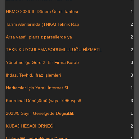
HKMO 2026-II. Dönem Ücret Tarifesi
1
Tarım Alanlarında (TNKA) Teknik Rap
2
Arsa vasıflı plansız parsellerde ya
2
TEKNİK UYGULAMA SORUMLULUĞU HİZMETL
2
Yönetmeliğe Göre 2. Bir Firma Kurab
3
İhdas, Tevhid, İfraz İşlemleri
3
Haritacılar İçin Yaralı İnternet Si
1
Koordinat Dönüşümü (wgs-itrf96-wgs8
3
2023/5 Sayılı Genelgede Değişiklik
1
KÜBAJ HESABI ÖRNEĞİ
2
Lihkab Eğitimi Hakkında Duyuru
1