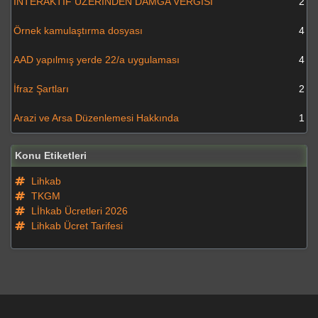
İNTERAKTİF ÜZERİNDEN DAMGA VERGİSİ
2
Örnek kamulaştırma dosyası
4
AAD yapılmış yerde 22/a uygulaması
4
İfraz Şartları
2
Arazi ve Arsa Düzenlemesi Hakkında
1
Konu Etiketleri
Lihkab
TKGM
Lİhkab Ücretleri 2026
Lihkab Ücret Tarifesi