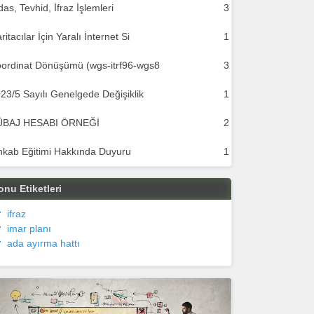
das, Tevhid, İfraz İşlemleri
3
ritacılar İçin Yaralı İnternet Si
1
ordinat Dönüşümü (wgs-itrf96-wgs8
3
23/5 Sayılı Genelgede Değişiklik
1
ÜBAJ HESABI ÖRNEĞİ
2
hkab Eğitimi Hakkında Duyuru
1
onu Etiketleri
ifraz
imar planı
ada ayırma hattı