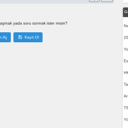
G
laşmak yada soru sormak ister misin?
Ne
m Aç
Kayıt Ol
20
Yo
Es
HK
Ta
Ar
T
Yö