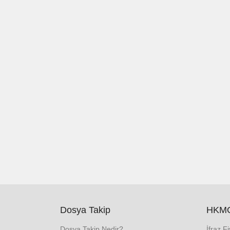
Dosya Takip
HKMO
Dosya Takip Nedir?
İfraz F