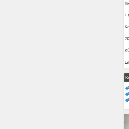
İh
Ha
Ko
20
K
Li
K