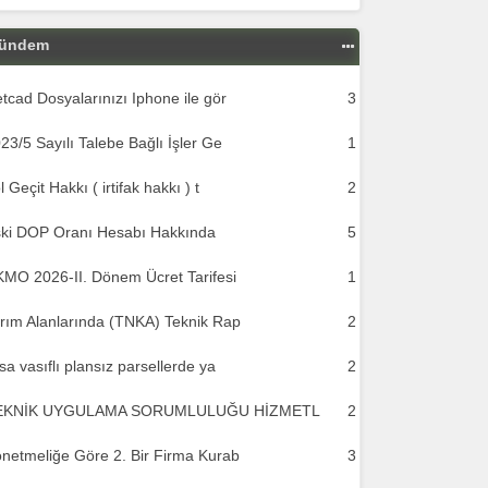
ündem
tcad Dosyalarınızı Iphone ile gör
3
23/5 Sayılı Talebe Bağlı İşler Ge
1
l Geçit Hakkı ( irtifak hakkı ) t
2
ki DOP Oranı Hesabı Hakkında
5
MO 2026-II. Dönem Ücret Tarifesi
1
rım Alanlarında (TNKA) Teknik Rap
2
sa vasıflı plansız parsellerde ya
2
EKNİK UYGULAMA SORUMLULUĞU HİZMETL
2
netmeliğe Göre 2. Bir Firma Kurab
3