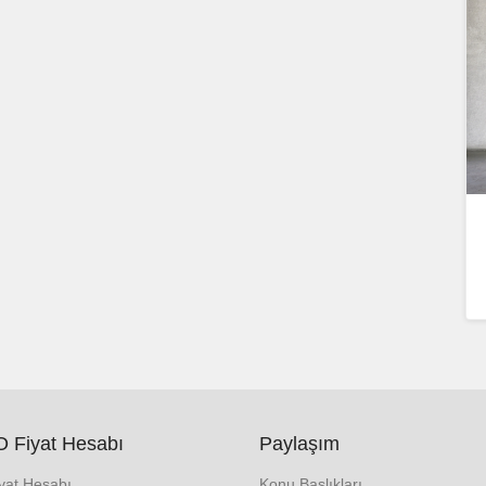
 Fiyat Hesabı
Paylaşım
iyat Hesabı
Konu Başlıkları