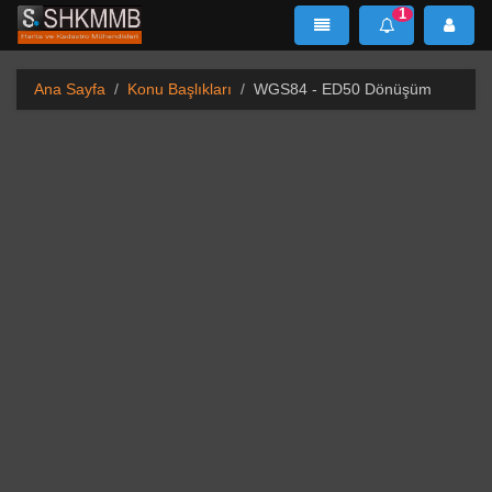
1
SHKMMB
MenÜ
Mesaj
Ana Sayfa
Konu Başlıkları
WGS84 - ED50 Dönüşüm