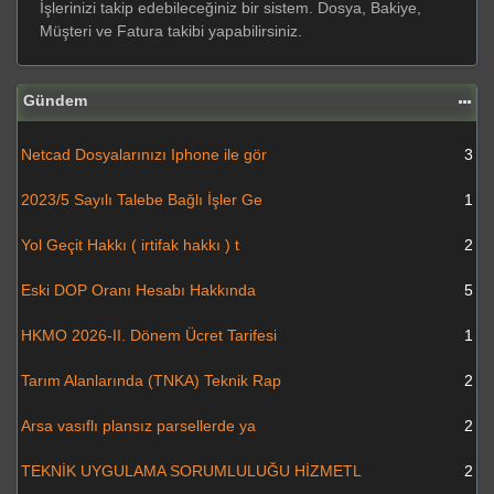
İşlerinizi takip edebileceğiniz bir sistem. Dosya, Bakiye,
Müşteri ve Fatura takibi yapabilirsiniz.
Gündem
Netcad Dosyalarınızı Iphone ile gör
3
2023/5 Sayılı Talebe Bağlı İşler Ge
1
Yol Geçit Hakkı ( irtifak hakkı ) t
2
Eski DOP Oranı Hesabı Hakkında
5
HKMO 2026-II. Dönem Ücret Tarifesi
1
Tarım Alanlarında (TNKA) Teknik Rap
2
Arsa vasıflı plansız parsellerde ya
2
TEKNİK UYGULAMA SORUMLULUĞU HİZMETL
2