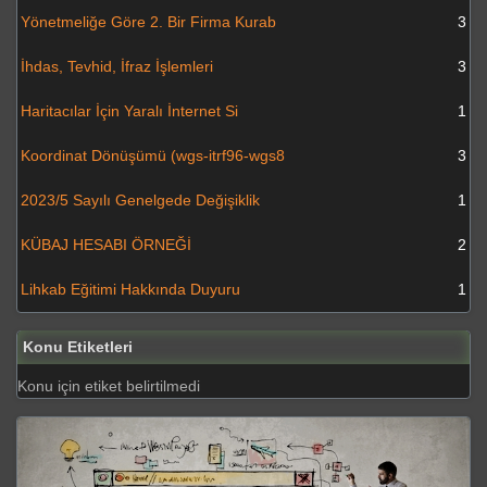
Yönetmeliğe Göre 2. Bir Firma Kurab
3
İhdas, Tevhid, İfraz İşlemleri
3
Haritacılar İçin Yaralı İnternet Si
1
Koordinat Dönüşümü (wgs-itrf96-wgs8
3
2023/5 Sayılı Genelgede Değişiklik
1
KÜBAJ HESABI ÖRNEĞİ
2
Lihkab Eğitimi Hakkında Duyuru
1
Konu Etiketleri
Konu için etiket belirtilmedi