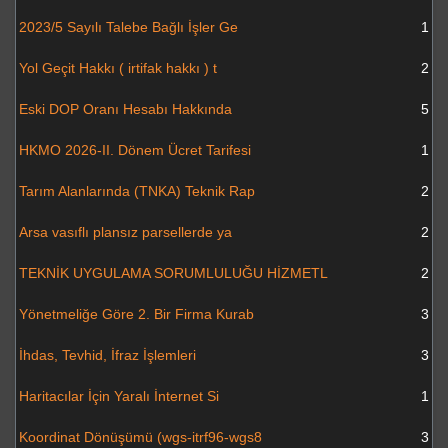
2023/5 Sayılı Talebe Bağlı İşler Ge
1
Yol Geçit Hakkı ( irtifak hakkı ) t
2
Eski DOP Oranı Hesabı Hakkında
5
HKMO 2026-II. Dönem Ücret Tarifesi
1
Tarım Alanlarında (TNKA) Teknik Rap
2
Arsa vasıflı plansız parsellerde ya
2
TEKNİK UYGULAMA SORUMLULUĞU HİZMETL
2
Yönetmeliğe Göre 2. Bir Firma Kurab
3
İhdas, Tevhid, İfraz İşlemleri
3
Haritacılar İçin Yaralı İnternet Si
1
Koordinat Dönüşümü (wgs-itrf96-wgs8
3