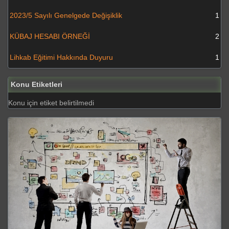
2023/5 Sayılı Genelgede Değişiklik
1
KÜBAJ HESABI ÖRNEĞİ
2
Lihkab Eğitimi Hakkında Duyuru
1
Konu Etiketleri
Konu için etiket belirtilmedi