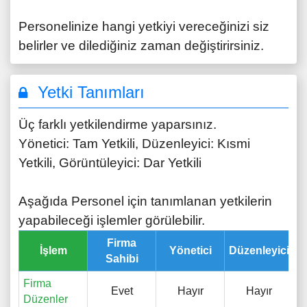
Personelinize hangi yetkiyi vereceğinizi siz
belirler ve dilediğiniz zaman değiştirirsiniz.
Yetki Tanımları
Üç farklı yetkilendirme yaparsınız.
Yönetici: Tam Yetkili, Düzenleyici: Kısmi
Yetkili, Görüntüleyici: Dar Yetkili
Aşağıda Personel için tanımlanan yetkilerin
yapabileceği işlemler görülebilir.
Firma
İşlem
Yönetici
Düzenleyici
G
Sahibi
Firma
Evet
Hayır
Hayır
Düzenler